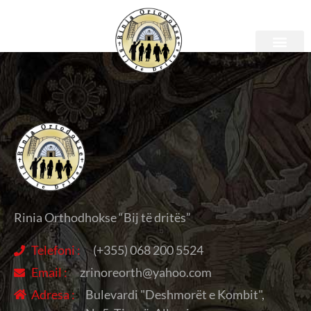
Rinia Orthodhokse “Bij të dritës”
Telefoni :
(+355) 068 200 5524
Email :
zrinoreorth@yahoo.com
Adresa :
Bulevardi "Deshmorët e Kombit",