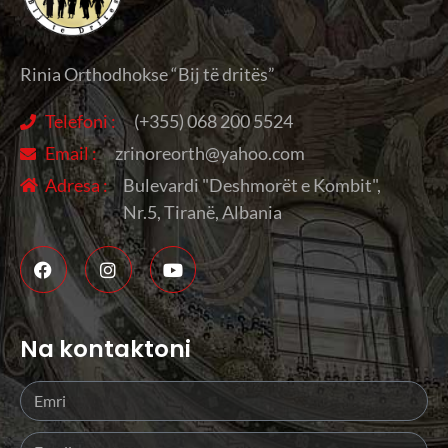
Rinia Orthodhokse “Bij të dritës”
Telefoni :
(+355) 068 200 5524
Email :
zrinoreorth@yahoo.com
Adresa :
Bulevardi "Deshmorët e Kombit",
Nr.5, Tiranë, Albania
Na kontaktoni