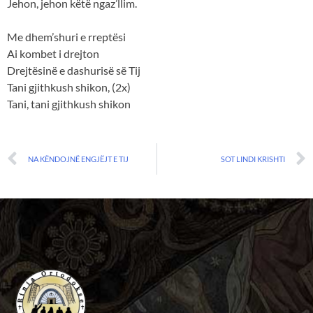
Jehon, jehon këtë ngaz’llim.
Me dhem’shuri e rreptësi
Ai kombet i drejton
Drejtësinë e dashurisë së Tij
Tani gjithkush shikon, (2x)
Tani, tani gjithkush shikon
NA KËNDOJNË ENGJËJT E TIJ
SOT LINDI KRISHTI