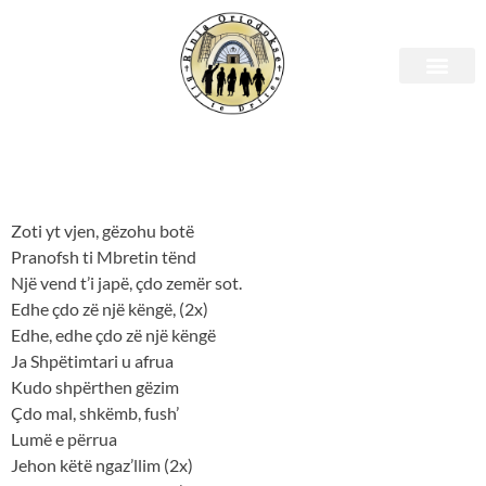
ZOTI YT VJEN, GËZOHU BOTË
ZOTI YT VJEN, GËZOHU BOTË
Zoti yt vjen, gëzohu botë
Pranofsh ti Mbretin tënd
Një vend t’i japë, çdo zemër sot.
Edhe çdo zë një këngë, (2x)
Edhe, edhe çdo zë një këngë
Ja Shpëtimtari u afrua
Kudo shpërthen gëzim
Çdo mal, shkëmb, fush’
Lumë e përrua
Jehon këtë ngaz’llim (2x)