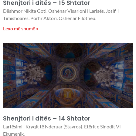
Shenjtori i ditës – 15 Shtator
Dëshmor Nikita Goti. Oshënar Visarioni i Larisës. Josifi i
Timishoarës. Porfir Aktori. Oshënar Filotheu.
Lexo më shumë »
Shenjtori i ditës – 14 Shtator
Lartësimi i Kryqit të Nderuar (Stavros). Etërit e Sinodit VI
Ekumenik.