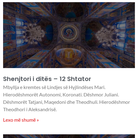
Shenjtori i ditës – 12 Shtator
Mbyllja e kremtes së Lindjes së Hyjlindëses Mari.
Hierodëshmorët Autonomi, Koronati. Dëshmor Juliani.
Dëshmorët Tatjani, Maqedoni dhe Theodhuli. Hierodëshmor
Theodhori i Aleksandrisë.
Lexo më shumë »