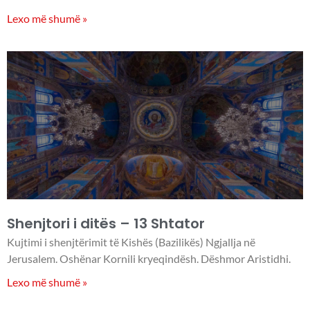
Lexo më shumë »
Shenjtori i ditës – 13 Shtator
Kujtimi i shenjtërimit të Kishës (Bazilikës) Ngjallja në
Jerusalem. Oshënar Kornili kryeqindësh. Dëshmor Aristidhi.
Lexo më shumë »