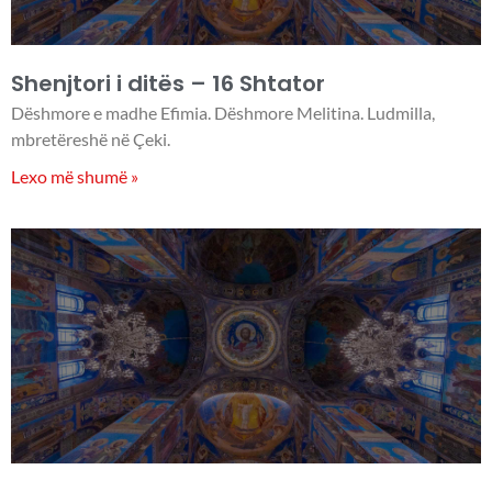
Shenjtori i ditës – 16 Shtator
Dëshmore e madhe Efimia. Dëshmore Melitina. Ludmilla,
mbretëreshë në Çeki.
Lexo më shumë »