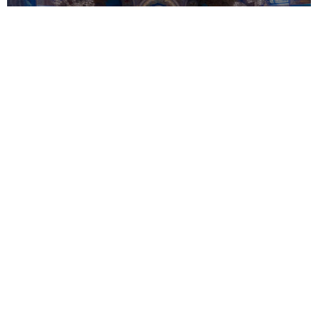
Shenjtori i ditës – 10 Shtator
Apostujt Apeli, Klementi, Klimi, Lluka nga 70-t. Dëshmoret
Minodhora, Mitrodhora, Nimfodhora. Mbretëresha Pulkeria.
Lexo më shumë »