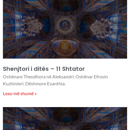
Shenjtori i ditës – 11 Shtator
Oshënare Theodhora në Aleksandri. Oshënar Efrosin
Kuzhinieri. Dëshmore Evanthia.
Lexo më shumë »