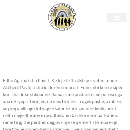
E diel, 21 maj 2023 – Leximet
biblike.
APOSTULLI - Veprat e
Apostujve 26: 1, 12-20.
Edhe Agripa i tha Pavlit: Ke leje të flasësh për veten tënde.
Atëherë Pavli, si shtriu dorën u mbrojt: Edhe mbi këto e sipër,
kur isha duke shkuar në Damask me pushtet e me porosi nga
ana e kryepriftërinjve, në mes të ditës, rrugës pashë, o mbret,
se prej qielli një dritë, që e kalonte ndriçimin e diellit, ndriti
rreth meje dhe atyre që udhëtonin bashkë me mua. Edhe si
ramë të gjithë përdhe, dëgjova një zë që më fliste mua e që
thoshte në gjuhën hebraishte: Saul, Saul, pse më përndjek?