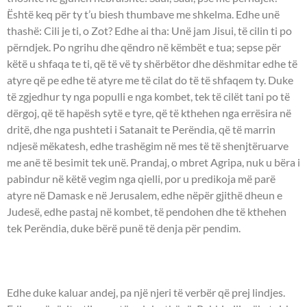
Është keq për ty t’u biesh thumbave me shkelma. Edhe unë
thashë: Cili je ti, o Zot? Edhe ai tha: Unë jam Jisui, të cilin ti po
përndjek. Po ngrihu dhe qëndro në këmbët e tua; sepse për
këtë u shfaqa te ti, që të vë ty shërbëtor dhe dëshmitar edhe të
atyre që pe edhe të atyre me të cilat do të të shfaqem ty. Duke
të zgjedhur ty nga populli e nga kombet, tek të cilët tani po të
dërgoj, që të hapësh sytë e tyre, që të kthehen nga errësira në
dritë, dhe nga pushteti i Satanait te Perëndia, që të marrin
ndjesë mëkatesh, edhe trashëgim në mes të të shenjtëruarve
me anë të besimit tek unë. Prandaj, o mbret Agripa, nuk u bëra i
pabindur në këtë vegim nga qielli, por u predikoja më parë
atyre në Damask e në Jerusalem, edhe nëpër gjithë dheun e
Judesë, edhe pastaj në kombet, të pendohen dhe të kthehen
tek Perëndia, duke bërë punë të denja për pendim.
UNGJILLI - Joani 9:1-38.
Edhe duke kaluar andej, pa një njeri të verbër që prej lindjes.