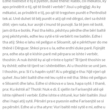
Edhe nxënësit e tij e pyetën, duke thënë: Rabbi, cili mëkatoi, ky
apo prindërit e tij, që të lindë i verbër? Jisui u përgjigj: As ky
mëkatoi, as prindërit e tij, po që të tregohen punët e Perëndisë
tek ai. Unë duhet të bëj punët e atij që më dërgoi, deri sa është
ditë; vjen nata, kur asnjë s’mund të punojë. Sa të jem në botë,
jam drita e botës. Pasi tha këto, pështyu përdhe dhe bëri baltë
prej pështymës, edhe leu sytë e të verbërit me baltën. Edhe i
tha atij: Shko e lahu në pellgun e Siloamit, që e përkthyer do me
thënë i Dërguar. Shkoi pra e u la, edhe erdhi duke parë. Fqinjët
pra, edhe ata që e kishin parë më përpara se ishte i verbër,
thoshin: A nuk është ky ai që rrinte e lypte? Të tjerë thoshin se
ky është; edhe të tjerë se i shëmbëllen. Ai u thoshte se unë jam.
I thoshin, pra: Si t’u hapën sytë? Ai u përgjigj e tha: Një njeri që
quhet Jisu bëri baltë dhe më leu sytë e më tha: Shko në pellgun
e Siloamit dhe lahu. Edhe si shkova e u lava, hapa sytë. I thanë,
pra: Ku është ai? Thotë: Nuk e di. E sjellin te Farisenjtë atë që
ishte njëherë i verbër. Edhe ishte e shtunë, kur bëri baltën Jisui
dhe i hapi atij sytë. Përsëri pra e pyesnin edhe Farisenjtë se si
pa përsëri. Edhe ai u tha atyre: Vuri baltë mbi sytë e mi, edhe u