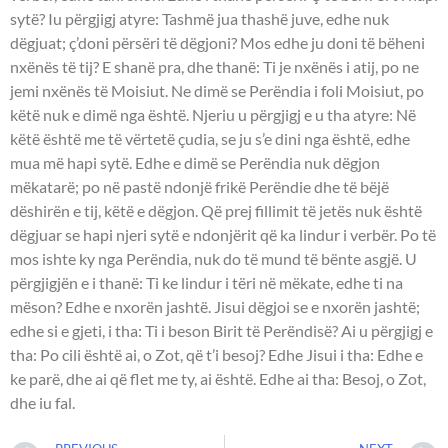
sytë? Iu përgjigj atyre: Tashmë jua thashë juve, edhe nuk
dëgjuat; ç’doni përsëri të dëgjoni? Mos edhe ju doni të bëheni
nxënës të tij? E shanë pra, dhe thanë: Ti je nxënës i atij, po ne
jemi nxënës të Moisiut. Ne dimë se Perëndia i foli Moisiut, po
këtë nuk e dimë nga është. Njeriu u përgjigj e u tha atyre: Në
këtë është me të vërtetë çudia, se ju s’e dini nga është, edhe
mua më hapi sytë. Edhe e dimë se Perëndia nuk dëgjon
mëkatarë; po në pastë ndonjë frikë Perëndie dhe të bëjë
dëshirën e tij, këtë e dëgjon. Që prej fillimit të jetës nuk është
dëgjuar se hapi njeri sytë e ndonjërit që ka lindur i verbër. Po të
mos ishte ky nga Perëndia, nuk do të mund të bënte asgjë. U
përgjigjën e i thanë: Ti ke lindur i tëri në mëkate, edhe ti na
mëson? Edhe e nxorën jashtë. Jisui dëgjoi se e nxorën jashtë;
edhe si e gjeti, i tha: Ti i beson Birit të Perëndisë? Ai u përgjigj e
tha: Po cili është ai, o Zot, që t’i besoj? Edhe Jisui i tha: Edhe e
ke parë, dhe ai që flet me ty, ai është. Edhe ai tha: Besoj, o Zot,
dhe iu fal.