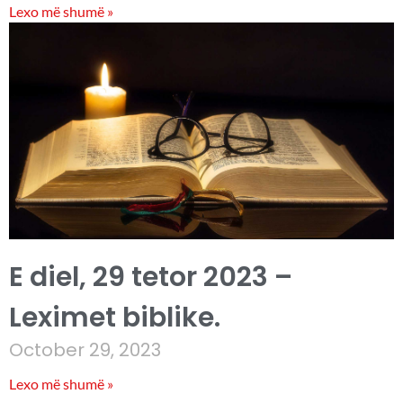
Lexo më shumë »
E diel, 29 tetor 2023 –
Leximet biblike.
October 29, 2023
Lexo më shumë »