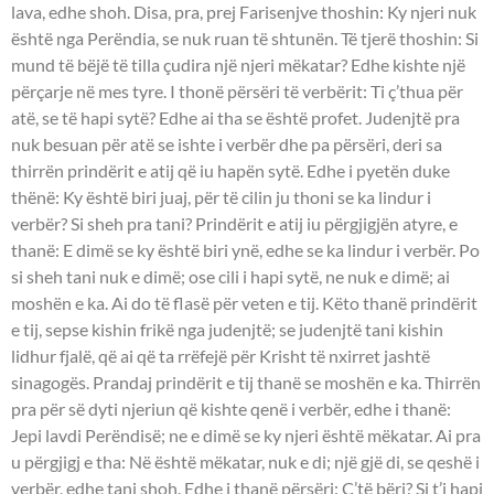
lava, edhe shoh. Disa, pra, prej Farisenjve thoshin: Ky njeri nuk
është nga Perëndia, se nuk ruan të shtunën. Të tjerë thoshin: Si
mund të bëjë të tilla çudira një njeri mëkatar? Edhe kishte një
përçarje në mes tyre. I thonë përsëri të verbërit: Ti ç’thua për
atë, se të hapi sytë? Edhe ai tha se është profet. Judenjtë pra
nuk besuan për atë se ishte i verbër dhe pa përsëri, deri sa
thirrën prindërit e atij që iu hapën sytë. Edhe i pyetën duke
thënë: Ky është biri juaj, për të cilin ju thoni se ka lindur i
verbër? Si sheh pra tani? Prindërit e atij iu përgjigjën atyre, e
thanë: E dimë se ky është biri ynë, edhe se ka lindur i verbër. Po
si sheh tani nuk e dimë; ose cili i hapi sytë, ne nuk e dimë; ai
moshën e ka. Ai do të flasë për veten e tij. Këto thanë prindërit
e tij, sepse kishin frikë nga judenjtë; se judenjtë tani kishin
lidhur fjalë, që ai që ta rrëfejë për Krisht të nxirret jashtë
sinagogës. Prandaj prindërit e tij thanë se moshën e ka. Thirrën
pra për së dyti njeriun që kishte qenë i verbër, edhe i thanë:
Jepi lavdi Perëndisë; ne e dimë se ky njeri është mëkatar. Ai pra
u përgjigj e tha: Në është mëkatar, nuk e di; një gjë di, se qeshë i
verbër, edhe tani shoh. Edhe i thanë përsëri: Ç’të bëri? Si t’i hapi