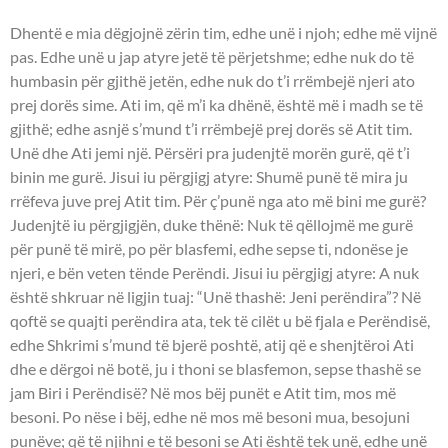
Dhentë e mia dëgjojnë zërin tim, edhe unë i njoh; edhe më vijnë
pas. Edhe unë u jap atyre jetë të përjetshme; edhe nuk do të
humbasin për gjithë jetën, edhe nuk do t’i rrëmbejë njeri ato
prej dorës sime. Ati im, që m’i ka dhënë, është më i madh se të
gjithë; edhe asnjë s’mund t’i rrëmbejë prej dorës së Atit tim.
Unë dhe Ati jemi një. Përsëri pra judenjtë morën gurë, që t’i
binin me gurë. Jisui iu përgjigj atyre: Shumë punë të mira ju
rrëfeva juve prej Atit tim. Për ç’punë nga ato më bini me gurë?
Judenjtë iu përgjigjën, duke thënë: Nuk të qëllojmë me gurë
për punë të mirë, po për blasfemi, edhe sepse ti, ndonëse je
njeri, e bën veten tënde Perëndi. Jisui iu përgjigj atyre: A nuk
është shkruar në ligjin tuaj: “Unë thashë: Jeni perëndira”? Në
qoftë se quajti perëndira ata, tek të cilët u bë fjala e Perëndisë,
edhe Shkrimi s’mund të bjerë poshtë, atij që e shenjtëroi Ati
dhe e dërgoi në botë, ju i thoni se blasfemon, sepse thashë se
jam Biri i Perëndisë? Në mos bëj punët e Atit tim, mos më
besoni. Po nëse i bëj, edhe në mos më besoni mua, besojuni
punëve; që të njihni e të besoni se Ati është tek unë, edhe unë