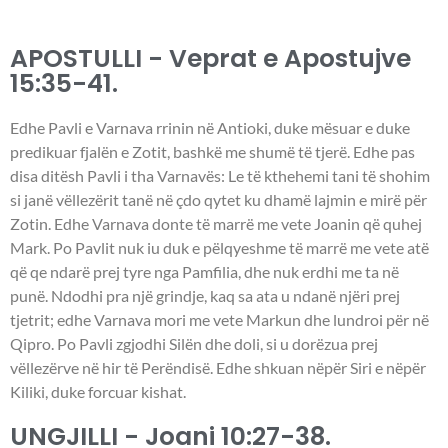
APOSTULLI - Veprat e Apostujve
15:35-41.
Edhe Pavli e Varnava rrinin në Antioki, duke mësuar e duke
predikuar fjalën e Zotit, bashkë me shumë të tjerë. Edhe pas
disa ditësh Pavli i tha Varnavës: Le të kthehemi tani të shohim
si janë vëllezërit tanë në çdo qytet ku dhamë lajmin e mirë për
Zotin. Edhe Varnava donte të marrë me vete Joanin që quhej
Mark. Po Pavlit nuk iu duk e pëlqyeshme të marrë me vete atë
që qe ndarë prej tyre nga Pamfilia, dhe nuk erdhi me ta në
punë. Ndodhi pra një grindje, kaq sa ata u ndanë njëri prej
tjetrit; edhe Varnava mori me vete Markun dhe lundroi për në
Qipro. Po Pavli zgjodhi Silën dhe doli, si u dorëzua prej
vëllezërve në hir të Perëndisë. Edhe shkuan nëpër Siri e nëpër
Kiliki, duke forcuar kishat.
UNGJILLI - Joani 10:27-38.