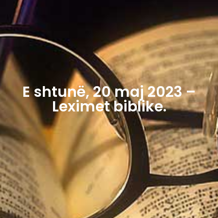
E shtunë, 20 maj 2023 –
Leximet biblike.