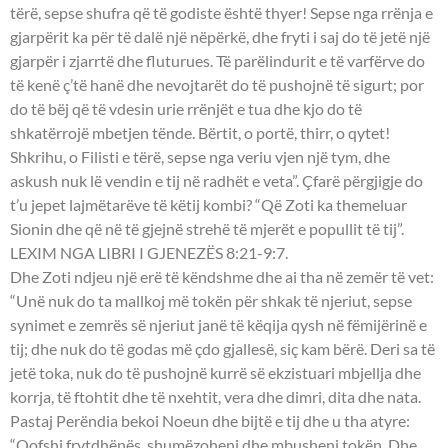
tërë, sepse shufra që të godiste është thyer! Sepse nga rrënja e
gjarpërit ka për të dalë një nëpërkë, dhe fryti i saj do të jetë një
gjarpër i zjarrtë dhe fluturues. Të parëlindurit e të varfërve do
të kenë ç’të hanë dhe nevojtarët do të pushojnë të sigurt; por
do të bëj që të vdesin urie rrënjët e tua dhe kjo do të
shkatërrojë mbetjen tënde. Bërtit, o portë, thirr, o qytet!
Shkrihu, o Filisti e tërë, sepse nga veriu vjen një tym, dhe
askush nuk lë vendin e tij në radhët e veta”. Çfarë përgjigje do
t’u jepet lajmëtarëve të këtij kombi? “Që Zoti ka themeluar
Sionin dhe që në të gjejnë strehë të mjerët e popullit të tij”.
LEXIM NGA LIBRI I GJENEZËS 8:21-9:7.
Dhe Zoti ndjeu një erë të këndshme dhe ai tha në zemër të vet:
“Unë nuk do ta mallkoj më tokën për shkak të njeriut, sepse
synimet e zemrës së njeriut janë të këqija qysh në fëmijërinë e
tij; dhe nuk do të godas më çdo gjallesë, siç kam bërë. Deri sa të
jetë toka, nuk do të pushojnë kurrë së ekzistuari mbjellja dhe
korrja, të ftohtit dhe të nxehtit, vera dhe dimri, dita dhe nata.
Pastaj Perëndia bekoi Noeun dhe bijtë e tij dhe u tha atyre:
“Qofshi frytdhënës, shumëzoheni dhe mbusheni tokën. Dhe