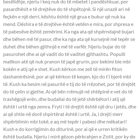
besëlidhje, njeriu i keq nuk do të mbetet i pandëshkuar, por
pasardhësit e të drejtëve do të shpëtojnë. Si një unazë ari në
feçkën e një derri, kështu është një grua e bukur që nuk ka
mend. Dëshira e të drejtëve është vetëm e mira, por shpresa e
të pabesëve është zemërimi. Ka nga ata që shpërndajnë bujari
dhe bëhen më të pasur, dhe ka nga ata që kursejnë më tepër se
duhet dhe bëhen gjithnjë e më të varfër. Njeriu bujar do të
pasurohet dhe ai që vadit do të vaditet gjithashtu. Populli
mallkon atë që nuk pranon të japë grurin, por bekimi bie mbi
kokën e atij që e shet. Kush kërkon me zell të mirën fiton
dashamirësinë, por ai që kërkon të keqen, kjo do t’i bjerë mbi
të. Kush ka besim në pasuritë e tij do të rrëzohet, por të drejtët
do të çelin si gjethe. Ai që bën rrëmujë në shtëpinë e vet do të
trashëgojë erën, dhe budallai do të jetë shërbëtori i atij që
është i urtë nga zemra. Fryti i të drejtit është një dru i jetës, dhe
ai që shtie në dorë shpirtërat është i urtë. Ja, i drejti merr
shpërblimin mbi tokë, e aq më tepër i pabesi dhe mëkatari!
Kush e do korrigjimin do diturinë, por ai që e urren kritikën
është budalla. Njeriu i mirë gëzon përkrahjen e Zotit, por ky do