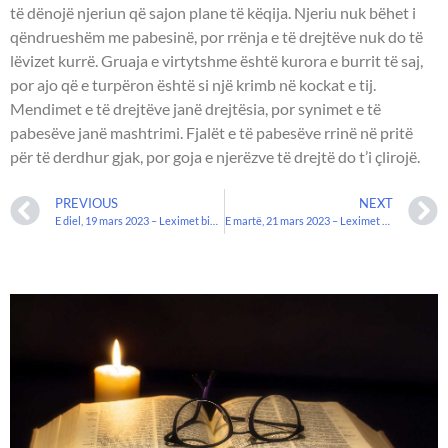
të dënojë njeriun që sajon plane të këqija. Njeriu nuk bëhet i
qëndrueshëm me pabesinë, por rrënja e të drejtëve nuk do të
lëvizet kurrë. Gruaja e virtytshme është kurora e burrit të saj,
por ajo që e turpëron është si një krimb në kockat e tij.
Mendimet e të drejtëve janë drejtësia, por synimet e të
pabesëve janë mashtrimi. Fjalët e të pabesëve rrinë në pritë
për të derdhur gjak, por goja e njerëzve të drejtë do t’i çlirojë.
PREVIOUS
NEXT
E diel, 19 mars 2023 – Leximet biblike.
E martë, 21 mars 2023 – Leximet biblike.