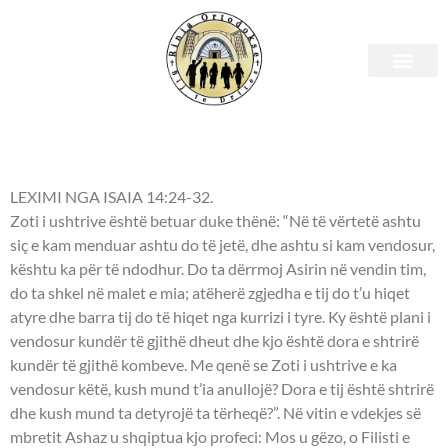
E hënë, 20 mars 2023 –
Leximet Biblike.
LEXIMI NGA ISAIA 14:24-32.
Zoti i ushtrive është betuar duke thënë: “Në të vërtetë ashtu
siç e kam menduar ashtu do të jetë, dhe ashtu si kam vendosur,
kështu ka për të ndodhur. Do ta dërrmoj Asirin në vendin tim,
do ta shkel në malet e mia; atëherë zgjedha e tij do t’u hiqet
atyre dhe barra tij do të hiqet nga kurrizi i tyre. Ky është plani i
vendosur kundër të gjithë dheut dhe kjo është dora e shtrirë
kundër të gjithë kombeve. Me qenë se Zoti i ushtrive e ka
vendosur këtë, kush mund t’ia anullojë? Dora e tij është shtrirë
dhe kush mund ta detyrojë ta tërheqë?”. Në vitin e vdekjes së
mbretit Ashaz u shqiptua kjo profeci: Mos u gëzo, o Filisti e