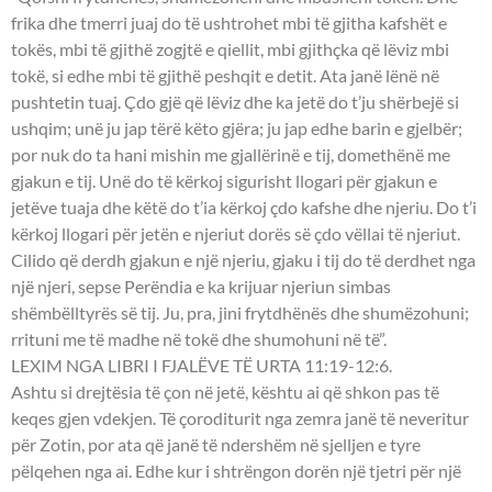
frika dhe tmerri juaj do të ushtrohet mbi të gjitha kafshët e
tokës, mbi të gjithë zogjtë e qiellit, mbi gjithçka që lëviz mbi
tokë, si edhe mbi të gjithë peshqit e detit. Ata janë lënë në
pushtetin tuaj. Çdo gjë që lëviz dhe ka jetë do t’ju shërbejë si
ushqim; unë ju jap tërë këto gjëra; ju jap edhe barin e gjelbër;
por nuk do ta hani mishin me gjallërinë e tij, domethënë me
gjakun e tij. Unë do të kërkoj sigurisht llogari për gjakun e
jetëve tuaja dhe këtë do t’ia kërkoj çdo kafshe dhe njeriu. Do t’i
kërkoj llogari për jetën e njeriut dorës së çdo vëllai të njeriut.
Cilido që derdh gjakun e një njeriu, gjaku i tij do të derdhet nga
një njeri, sepse Perëndia e ka krijuar njeriun simbas
shëmbëlltyrës së tij. Ju, pra, jini frytdhënës dhe shumëzohuni;
rrituni me të madhe në tokë dhe shumohuni në të”.
LEXIM NGA LIBRI I FJALËVE TË URTA 11:19-12:6.
Ashtu si drejtësia të çon në jetë, kështu ai që shkon pas të
keqes gjen vdekjen. Të çoroditurit nga zemra janë të neveritur
për Zotin, por ata që janë të ndershëm në sjelljen e tyre
pëlqehen nga ai. Edhe kur i shtrëngon dorën një tjetri për një