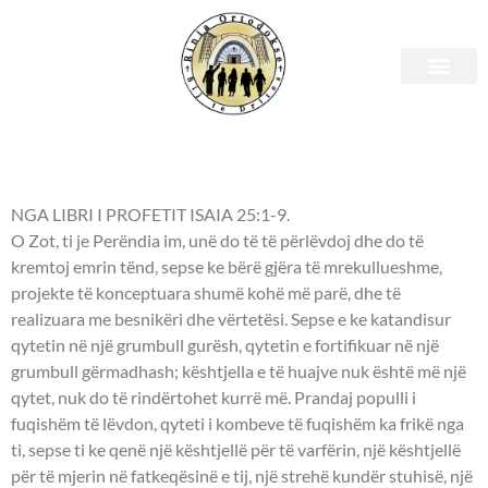
E martë, 21 mars 2023 –
Leximet biblike.
NGA LIBRI I PROFETIT ISAIA 25:1-9.
O Zot, ti je Perëndia im, unë do të të përlëvdoj dhe do të
kremtoj emrin tënd, sepse ke bërë gjëra të mrekullueshme,
projekte të konceptuara shumë kohë më parë, dhe të
realizuara me besnikëri dhe vërtetësi. Sepse e ke katandisur
qytetin në një grumbull gurësh, qytetin e fortifikuar në një
grumbull gërmadhash; kështjella e të huajve nuk është më një
qytet, nuk do të rindërtohet kurrë më. Prandaj populli i
fuqishëm të lëvdon, qyteti i kombeve të fuqishëm ka frikë nga
ti, sepse ti ke qenë një kështjellë për të varfërin, një kështjellë
për të mjerin në fatkeqësinë e tij, një strehë kundër stuhisë, një