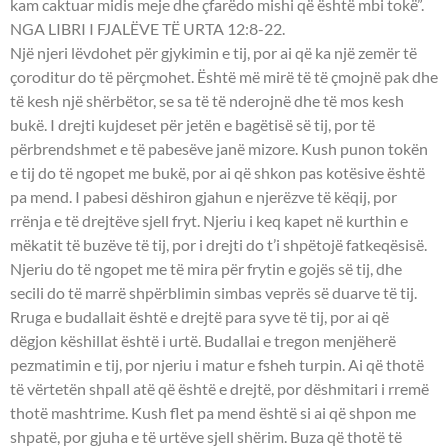
kam caktuar midis meje dhe çfarëdo mishi që është mbi tokë”.
NGA LIBRI I FJALËVE TË URTA 12:8-22.
Një njeri lëvdohet për gjykimin e tij, por ai që ka një zemër të
çoroditur do të përçmohet. Është më mirë të të çmojnë pak dhe
të kesh një shërbëtor, se sa të të nderojnë dhe të mos kesh
bukë. I drejti kujdeset për jetën e bagëtisë së tij, por të
përbrendshmet e të pabesëve janë mizore. Kush punon tokën
e tij do të ngopet me bukë, por ai që shkon pas kotësive është
pa mend. I pabesi dëshiron gjahun e njerëzve të këqij, por
rrënja e të drejtëve sjell fryt. Njeriu i keq kapet në kurthin e
mëkatit të buzëve të tij, por i drejti do t’i shpëtojë fatkeqësisë.
Njeriu do të ngopet me të mira për frytin e gojës së tij, dhe
secili do të marrë shpërblimin simbas veprës së duarve të tij.
Rruga e budallait është e drejtë para syve të tij, por ai që
dëgjon këshillat është i urtë. Budallai e tregon menjëherë
pezmatimin e tij, por njeriu i matur e fsheh turpin. Ai që thotë
të vërtetën shpall atë që është e drejtë, por dëshmitari i rremë
thotë mashtrime. Kush flet pa mend është si ai që shpon me
shpatë, por gjuha e të urtëve sjell shërim. Buza që thotë të