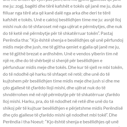
me ju: zogj, bagëti dhe tërë kafshët e tokës që janë me ju, duke
filluar nga tërë ata që kanë dalë nga arka dhe deri te tërë
kafshët e tokës. Unë e caktoj besëlidhjen time me ju: asnjë lloj
mishi nuk do të shfaroset më nga ujërat e përmbytjes, dhe nuk
do të ketë më përmbytje për të shkatërruar tokën”. Pastaj
Perëndia tha: “Kjo është shenja e besëlidhjes që unë përfundoj
midis meje dhe jush, me të gjitha qeniet e gjalla që janë me ju,
me të gjithë brezat e ardhshëm. Unë e vendos ylberin tim në
një re, dhe do të shërbejë si shenjë për besëlidhjen e
përfunduar midis meje dhe tokës. Dhe kur të sjell re mbi tokën,
do të ndodhë që harku të shfaqet në retë; dhe unë do të
kujtohem për besëlidhjen time midis meje dhe jush si dhe me
çdo gjallesë të çfarëdo lloji mishi, dhe ujërat nuk do të
shndërrohen më në një përmbytje për të shkatërruar çfarëdo
lloj mishi. Harku, pra, do të ndodhet në retë dhe unë do ta
shikoj për të kujtuar besëlidhjen e përjetshme midis Perëndisë
dhe çdo gjallese të çfarëdo mishi që ndodhet mbi tokë”. Dhe
Perëndia i tha Noeut: “Kjo është shenja e besëlidhjes që unë