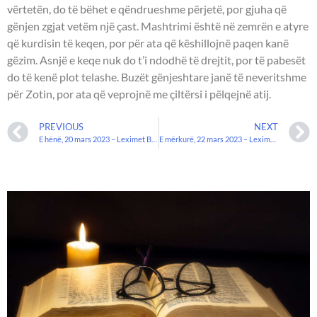
vërtetën, do të bëhet e qëndrueshme përjetë, por gjuha që
gënjen zgjat vetëm një çast. Mashtrimi është në zemrën e atyre
që kurdisin të keqen, por për ata që këshillojnë paqen kanë
gëzim. Asnjë e keqe nuk do t’i ndodhë të drejtit, por të pabesët
do të kenë plot telashe. Buzët gënjeshtare janë të neveritshme
për Zotin, por ata që veprojnë me çiltërsi i pëlqejnë atij.
PREVIOUS
NEXT
E hënë, 20 mars 2023 – Leximet Biblike.
E mërkurë, 22 mars 2023 – Leximet biblike.