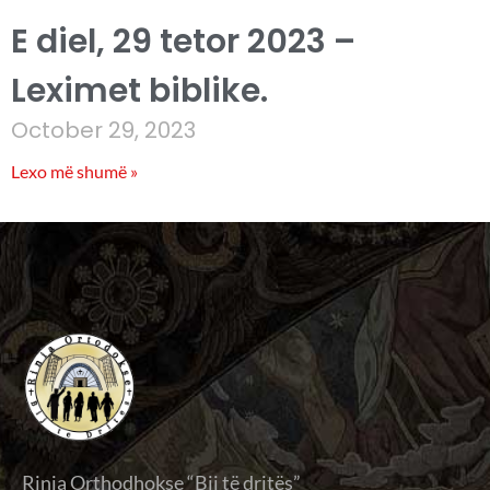
E diel, 29 tetor 2023 –
Leximet biblike.
October 29, 2023
Lexo më shumë »
Rinia Orthodhokse “Bij të dritës”