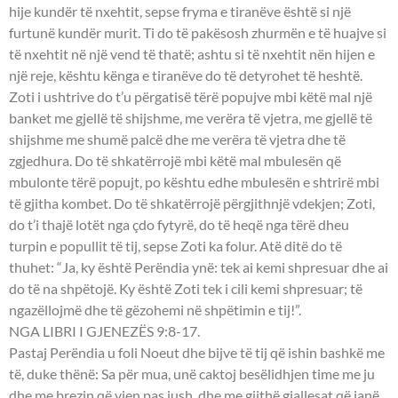
hije kundër të nxehtit, sepse fryma e tiranëve është si një
furtunë kundër murit. Ti do të pakësosh zhurmën e të huajve si
të nxehtit në një vend të thatë; ashtu si të nxehtit nën hijen e
një reje, kështu kënga e tiranëve do të detyrohet të heshtë.
Zoti i ushtrive do t’u përgatisë tërë popujve mbi këtë mal një
banket me gjellë të shijshme, me verëra të vjetra, me gjellë të
shijshme me shumë palcë dhe me verëra të vjetra dhe të
zgjedhura. Do të shkatërrojë mbi këtë mal mbulesën që
mbulonte tërë popujt, po kështu edhe mbulesën e shtrirë mbi
të gjitha kombet. Do të shkatërrojë përgjithnjë vdekjen; Zoti,
do t’i thajë lotët nga çdo fytyrë, do të heqë nga tërë dheu
turpin e popullit të tij, sepse Zoti ka folur. Atë ditë do të
thuhet: “Ja, ky është Perëndia ynë: tek ai kemi shpresuar dhe ai
do të na shpëtojë. Ky është Zoti tek i cili kemi shpresuar; të
ngazëllojmë dhe të gëzohemi në shpëtimin e tij!”.
NGA LIBRI I GJENEZËS 9:8-17.
Pastaj Perëndia u foli Noeut dhe bijve të tij që ishin bashkë me
të, duke thënë: Sa për mua, unë caktoj besëlidhjen time me ju
dhe me brezin që vjen pas jush, dhe me gjithë gjallesat që janë