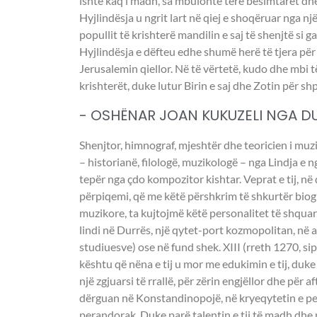
ishte kaq i madh, sa mbulonte tërë besimtarët dh
Hyjlindësja u ngrit lart në qiej e shoqëruar nga nj
popullit të krishterë mandilin e saj të shenjtë si 
Hyjlindësja e dëfteu edhe shumë herë të tjera për 
Jerusalemin qiellor. Në të vërtetë, kudo dhe mbi të
krishterët, duke lutur Birin e saj dhe Zotin për sh
- OSHËNAR JOAN KUKUZELI NGA DU
Shenjtor, himnograf, mjeshtër dhe teoricien i muz
– historianë, filologë, muzikologë – nga Lindja e
tepër nga çdo kompozitor kishtar. Veprat e tij, në
përpiqemi, që me këtë përshkrim të shkurtër biog
muzikore, ta kujtojmë këtë personalitet të shquar n
lindi në Durrës, një qytet-port kozmopolitan, në a
studiuesve) ose në fund shek. XIII (rreth 1270, sipa
kështu që nëna e tij u mor me edukimin e tij, duke
një zgjuarsi të rrallë, për zërin engjëllor dhe për 
dërguan në Konstandinopojë, në kryeqytetin e pe
perandorak. Duke parë talentin e tij të madh dhe