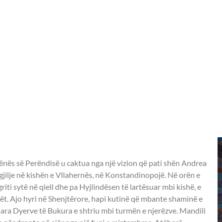
-
Nënës së Perëndisë u caktua nga një vizion që pati shën Andrea
igjilje në kishën e Vllahernës, në Konstandinopojë. Në orën e
griti sytë në qiell dhe pa Hyjlindësen të lartësuar mbi kishë, e
rët. Ajo hyri në Shenjtërore, hapi kutinë që mbante shaminë e
ra Dyerve të Bukura e shtriu mbi turmën e njerëzve. Mandili