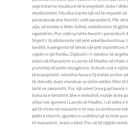
veprimtarive muzikore të kryeqytetit, duke i dhënë
rëndësishëm. Muzika luante një rol të veçantë në 
perandorak dhe favorit i vetë perandorit. Për zëri
atje, në kishën e Shën Sofisë, mblidheshin të gjithë
ngashërim. Por, ndërsa ishte favorit i perandorit dh
Shpirti i tij dëshironte një jetë asketike kushtuar
lavditë, e pengonte të bënte një jetë shpirtëror
vajzën e një fisniku. Djaloshi i ri vendosi të largoh
shkoi në Manastirin e Lavrës së Madhe në Malin A
pranohej në jetën murgjërore. Askush nuk e njihte
të kryeqytetit, ndonëse fama e tij kishte arritur e
të shkretë, duke menduar se ishte vetëm, filloi t
lartë se zakonisht. Por një asket (murg që banon 
bukuria e këndimit dhe e melodisë, madje duke pa
shkoi tek igumeni i Lavrës së Madhe, i cili edhe e t
që të rrinte në manastir e të mos ta dorëzonte t
jetën e oborrit. Igumeni e urdhëroi që ta linte pu
të manastirit. Joani u bind. Por në të njëjtën koh