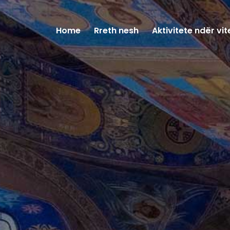
Home
Rreth nesh
Aktivitete ndër vit