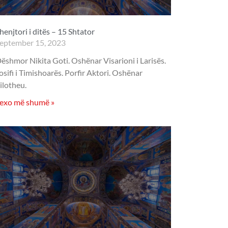
henjtori i ditës – 15 Shtator
eptember 15, 2023
ëshmor Nikita Goti. Oshënar Visarioni i Larisës.
osifi i Timishoarës. Porfir Aktori. Oshënar
ilotheu.
exo më shumë »