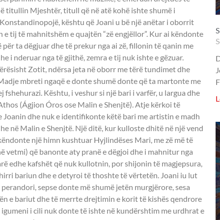
 titullin Mjeshtër, titull që në atë kohë ishte shumë i
Konstandinopojë, kështu që Joani u bë një anëtar i oborrit
S
n e tij të mahnitshëm e quajtën “zë engjëllor”. Kur ai këndonte
S
 për ta dëgjuar dhe të prekur nga ai zë, fillonin të qanin me
e i nderuar nga të gjithë, zemra e tij nuk ishte e gëzuar.
D
 tërësisht Zotit, ndërsa jeta në oborr me tërë tundimet dhe
J
e. Madje mbreti ngaqë e donte shumë donte që ta martonte me
F
ej fshehurazi. Kështu, i veshur si një bari i varfër, u largua dhe
L
thos (Ágjion Óros ose Malin e Shenjtë). Atje kërkoi të
 Joanin dhe nuk e identifikonte këtë bari me artistin e madh
dhe në Malin e Shenjtë. Një ditë, kur kulloste dhitë në një vend
ë këndonte një himn kushtuar Hyjlindëses Mari, me zë më të
në vetmi) që banonte aty pranë e dëgjoi dhe i mahnitur nga
rë edhe kafshët që nuk kullotnin, por shijonin të magjepsura,
hirri bariun dhe e detyroi të thoshte të vërtetën. Joani iu lut
ek perandori, sepse donte më shumë jetën murgjërore, sesa
nën e bariut dhe të merrte drejtimin e korit të kishës qendrore
ë, igumeni i cili nuk donte të ishte në kundërshtim me urdhrat e