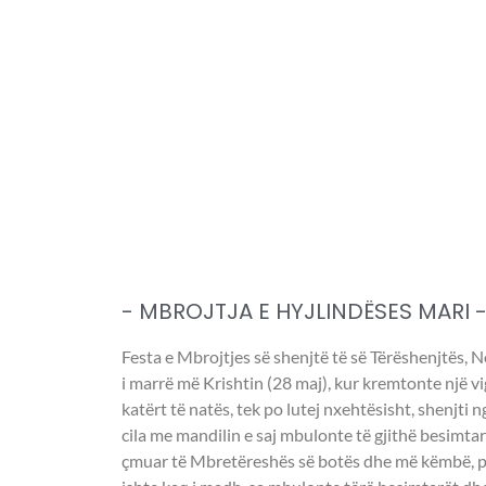
- MBROJTJA E HYJLINDËSES MARI 
Festa e Mbrojtjes së shenjtë të së Tërëshenjtës, 
i marrë më Krishtin (28 maj), kur kremtonte një v
katërt të natës, tek po lutej nxehtësisht, shenjti n
cila me mandilin e saj mbulonte të gjithë besimta
çmuar të Mbretëreshës së botës dhe më këmbë, pa