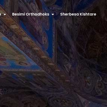
e
Besimi Orthodhoks
Sherbesa Kishtare