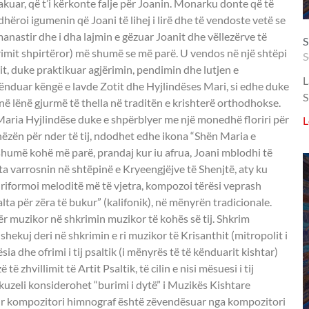
akuar, që t’i kërkonte falje për Joanin. Monarku donte që të
dhëroi igumenin që Joani të lihej i lirë dhe të vendoste vetë se
anastir dhe i dha lajmin e gëzuar Joanit dhe vëllezërve të
S
htrimit shpirtëror) më shumë se më parë. U vendos në një shtëpi
S
t, duke praktikuar agjërimin, pendimin dhe lutjen e
L
 kënduar këngë e lavde Zotit dhe Hyjlindëses Mari, si edhe duke
S
 lënë gjurmë të thella në traditën e krishterë orthodhokse.
 Maria Hyjlindëse duke e shpërblyer me një monedhë floriri për
L
hëzën për nder të tij, ndodhet edhe ikona “Shën Maria e
 shumë kohë më parë, prandaj kur iu afrua, Joani mblodhi të
që ta varrosnin në shtëpinë e Kryeengjëjve të Shenjtë, aty ku
e riformoi meloditë më të vjetra, kompozoi tërësi veprash
ta për zëra të bukur” (kalifonik), në mënyrën tradicionale.
ër muzikor në shkrimin muzikor të kohës së tij. Shkrim
 shekuj deri në shkrimin e ri muzikor të Krisanthit (mitropolit i
sia dhe ofrimi i tij psaltik (i mënyrës të të kënduarit kishtar)
të zhvillimit të Artit Psaltik, të cilin e nisi mësuesi i tij
kuzeli konsiderohet “burimi i dytë” i Muzikës Kishtare
ur kompozitori himnograf është zëvendësuar nga kompozitori