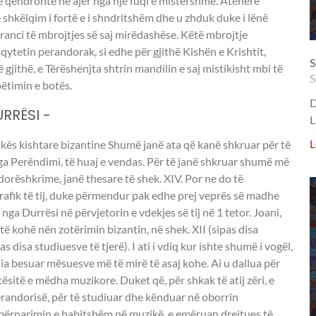
e qëndronte në ajër nga një fuqi e mistershme. Atëherë
ë shkëlqim i fortë e i shndritshëm dhe u zhduk duke i lënë
garanci të mbrojtjes së saj mirëdashëse. Këtë mbrojtje
qytetin perandorak, si edhe për gjithë Kishën e Krishtit,
S
 gjithë, e Tërëshenjta shtrin mandilin e saj mistikisht mbi të
S
pëtimin e botës.
D
RRËSI -
L
L
ikës kishtare bizantine Shumë janë ata që kanë shkruar për të
 nga Perëndimi, të huaj e vendas. Për të janë shkruar shumë më
 dorëshkrime, janë thesare të shek. XIV. Por ne do të
rafik të tij, duke përmendur pak edhe prej veprës së madhe
ga Durrësi në përvjetorin e vdekjes së tij në 1 tetor. Joani,
të kohë nën zotërimin bizantin, në shek. XII (sipas disa
s disa studiuesve të tjerë). I ati i vdiq kur ishte shumë i vogël,
 ia besuar mësuesve më të mirë të asaj kohe. Ai u dallua për
aftësitë e mëdha muzikore. Duket që, për shkak të atij zëri, e
randorisë, për të studiuar dhe kënduar në oborrin
 përparimin e habitshëm në muzikë, e emëruan drejtues të