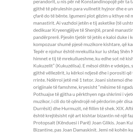
perandorit, u nis për në Konstandinopojë për ta t
gjithë të përuleshin para vullnetit hyjnor dhe e ur
çfarë do të bënte. Igumeni plot gëzim u kthye në m
manastirit. Ai vazhdoi jetën e tij asketike (të us
dedikuar Kryeengjëjve të Shenjtë, pranë manastiri
pandërprerë. Pjesën tjetër të jetës e kaloi duke i
kompozuar shumë pjesë muzikore kishtare, që kanë
Tepër e njohur është mrekullia kur iu shfaq Shën
himnet e tij të mrekullueshme, ku edhe sot në kis
Kukuzelit” (Kukuzélisa). E mësoi ditën e vdekjes,
gjithë vëllezërit, iu kërkoi ndjesë dhe i porositi 
rrinte. Ndërroi jetë më 1 tetor. Joani sistemoi dh
origjinale të famshme, kryesisht “mësime të ngadal
Pothuajse të gjitha u përkthyen nga shkrimi i vjet
muzikor, i cili do të qëndrojë në përdorim për disa
Durrësit) dhe Hurmuzit, në fillim të shek. XIX. Aftë
është krejtësisht një art kishtar bizantin në një fazë 
Protopsalt (Kënduesi i Parë) Joan Glikis. Joan Ku
Bizantine, pas Joan Damaskinit. Jemi në kohën k