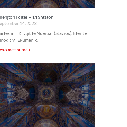
henjtori i ditës – 14 Shtator
eptember 14, 2023
artësimi i Kryqit të Nderuar (Stavros). Etërit e
inodit VI Ekumenik.
exo më shumë »