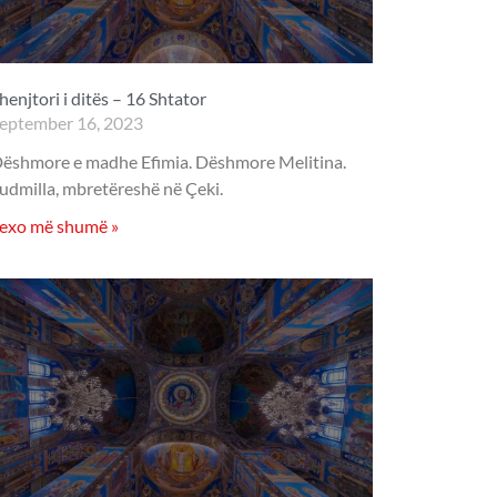
henjtori i ditës – 16 Shtator
eptember 16, 2023
ëshmore e madhe Efimia. Dëshmore Melitina.
udmilla, mbretëreshë në Çeki.
exo më shumë »