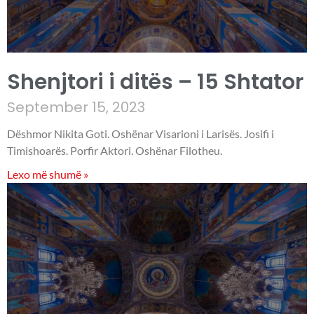
Shenjtori i ditës – 15 Shtator
September 15, 2023
Dëshmor Nikita Goti. Oshënar Visarioni i Larisës. Josifi i
Timishoarës. Porfir Aktori. Oshënar Filotheu.
Lexo më shumë »