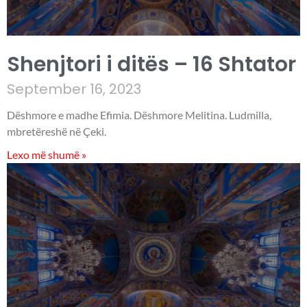
Shenjtori i ditës – 16 Shtator
September 16, 2023
Dëshmore e madhe Efimia. Dëshmore Melitina. Ludmilla,
mbretëreshë në Çeki.
Lexo më shumë »