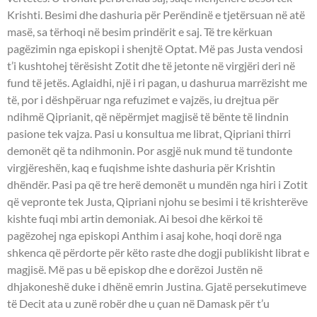
Krishti. Besimi dhe dashuria për Perëndinë e tjetërsuan në atë
masë, sa tërhoqi në besim prindërit e saj. Të tre kërkuan
pagëzimin nga episkopi i shenjtë Optat. Më pas Justa vendosi
t’i kushtohej tërësisht Zotit dhe të jetonte në virgjëri deri në
fund të jetës. Aglaidhi, një i ri pagan, u dashurua marrëzisht me
të, por i dëshpëruar nga refuzimet e vajzës, iu drejtua për
ndihmë Qiprianit, që nëpërmjet magjisë të bënte të lindnin
pasione tek vajza. Pasi u konsultua me librat, Qipriani thirri
demonët që ta ndihmonin. Por asgjë nuk mund të tundonte
virgjëreshën, kaq e fuqishme ishte dashuria për Krishtin
dhëndër. Pasi pa që tre herë demonët u mundën nga hiri i Zotit
që vepronte tek Justa, Qipriani njohu se besimi i të krishterëve
kishte fuqi mbi artin demoniak. Ai besoi dhe kërkoi të
pagëzohej nga episkopi Anthim i asaj kohe, hoqi dorë nga
shkenca që përdorte për këto raste dhe dogji publikisht librat e
magjisë. Më pas u bë episkop dhe e dorëzoi Justën në
dhjakoneshë duke i dhënë emrin Justina. Gjatë persekutimeve
të Decit ata u zunë robër dhe u çuan në Damask për t’u