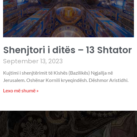
Shenjtori i ditës – 13 Shtator
September 13, 2023
Kujtimi i shenjtërimit të Kishës (Bazilikës) Ngjallja në
Jerusalem. Oshënar Kornili kryeqindësh. Dëshmor Aristidhi.
Lexo më shumë »