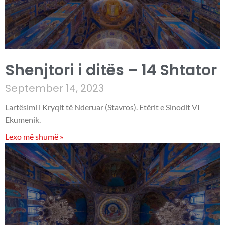
Shenjtori i ditës – 14 Shtator
September 14, 2023
Lartësimi i Kryqit të Nderuar (Stavros). Etërit e Sinodit VI
Ekumenik.
Lexo më shumë »