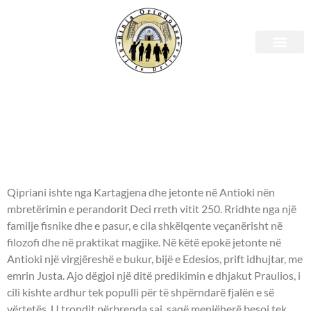
Shenjtori i ditës – 02 tetor
- Hierodëshmor Qipriani
nga Kartagjena dhe
dëshmore Justina -
Qipriani ishte nga Kartagjena dhe jetonte në Antioki nën
mbretërimin e perandorit Deci rreth vitit 250. Rridhte nga një
familje fisnike dhe e pasur, e cila shkëlqente veçanërisht në
filozofi dhe në praktikat magjike. Në këtë epokë jetonte në
Antioki një virgjëreshë e bukur, bijë e Edesios, prift idhujtar, me
emrin Justa. Ajo dëgjoi një ditë predikimin e dhjakut Praulios, i
cili kishte ardhur tek populli për të shpërndarë fjalën e së
vërtetës. U trondit përbrenda saj, saqë menjëherë besoi tek