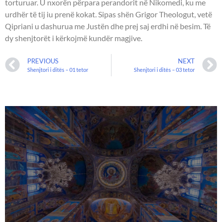
torturuar. U nxorën përpara perandorit në Nikomedi, ku me
urdhër të tij iu prenë kokat. Sipas shën Grigor Theologut, vetë
Qipriani u dashurua me Justën dhe prej saj erdhi në besim. Të
dy shenjtorët i kërkojmë kundër magjive.
PREVIOUS
NEXT
Shenjtori i ditës – 01 tetor
Shenjtori i ditës – 03 tetor