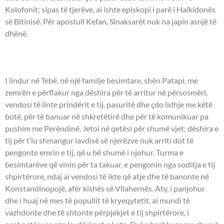
Kolofonit; sipas të tjerëve, ai ishte episkopi i parë i Halkidonës
së Bitinisë. Për apostull Kefan, Sinaksarët nuk na japin asnjë të
dhënë.
- OSHËNAR PATAPI -
I lindur në Tebë, në një familje besimtare, shën Patapi, me
zemrën e përflakur nga dëshira për të arritur në përsosmëri,
vendosi të linte prindërit e tij, pasuritë dhe çdo lidhje me këtë
botë, për të banuar në shkretëtirë dhe për të komunikuar pa
pushim me Perëndinë. Jetoi në qetësi për shumë vjet; dëshira e
tij për t’iu shmangur lavdisë së njerëzve nuk arriti dot të
pengonte emrin e tij, që u bë shumë i njohur. Turma e
besimtarëve që vinin për ta takuar, e pengonin nga soditja e tij
shpirtërore, ndaj ai vendosi të ikte që atje dhe të banonte në
Konstandinopojë, afër kishës së Vllahernës. Aty, i panjohur
dhe i huaj në mes të popullit të kryeqytetit, ai mundi të
vazhdonte dhe të shtonte përpjekjet e tij shpirtërore, i