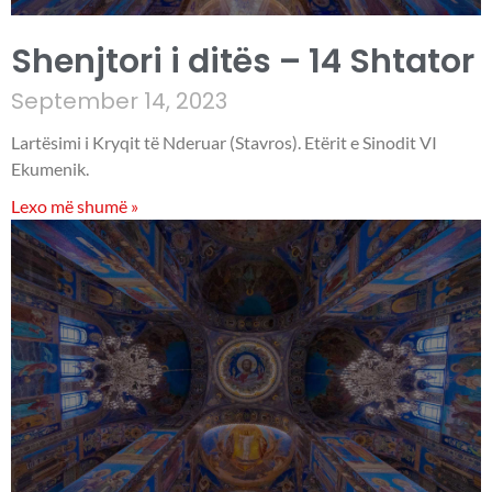
Shenjtori i ditës – 14 Shtator
September 14, 2023
Lartësimi i Kryqit të Nderuar (Stavros). Etërit e Sinodit VI
Ekumenik.
Lexo më shumë »