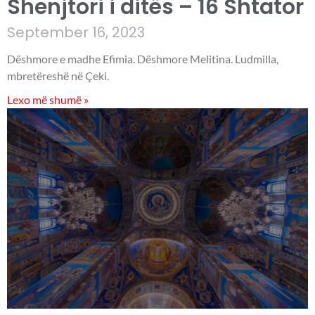
Shenjtori i ditës – 16 Shtator
September 16, 2023
Dëshmore e madhe Efimia. Dëshmore Melitina. Ludmilla,
mbretëreshë në Çeki.
Lexo më shumë »