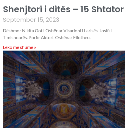
Shenjtori i ditës – 15 Shtator
September 15, 2023
Dëshmor Nikita Goti. Oshënar Visarioni i Larisës. Josifi i
Timishoarës. Porfir Aktori. Oshënar Filotheu.
Lexo më shumë »