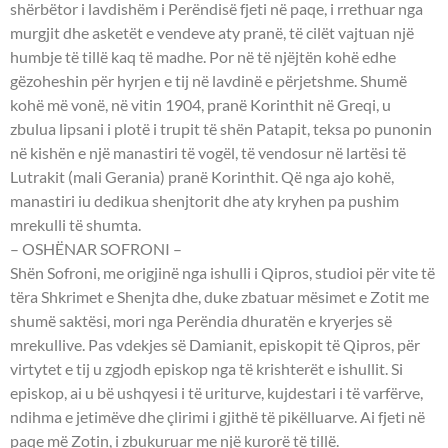
shërbëtor i lavdishëm i Perëndisë fjeti në paqe, i rrethuar nga
murgjit dhe asketët e vendeve aty pranë, të cilët vajtuan një
humbje të tillë kaq të madhe. Por në të njëjtën kohë edhe
gëzoheshin për hyrjen e tij në lavdinë e përjetshme. Shumë
kohë më vonë, në vitin 1904, pranë Korinthit në Greqi, u
zbulua lipsani i plotë i trupit të shën Patapit, teksa po punonin
në kishën e një manastiri të vogël, të vendosur në lartësi të
Lutrakit (mali Gerania) pranë Korinthit. Që nga ajo kohë,
manastiri iu dedikua shenjtorit dhe aty kryhen pa pushim
mrekulli të shumta.
– OSHËNAR SOFRONI –
Shën Sofroni, me origjinë nga ishulli i Qipros, studioi për vite të
tëra Shkrimet e Shenjta dhe, duke zbatuar mësimet e Zotit me
shumë saktësi, mori nga Perëndia dhuratën e kryerjes së
mrekullive. Pas vdekjes së Damianit, episkopit të Qipros, për
virtytet e tij u zgjodh episkop nga të krishterët e ishullit. Si
episkop, ai u bë ushqyesi i të uriturve, kujdestari i të varfërve,
ndihma e jetimëve dhe çlirimi i gjithë të pikëlluarve. Ai fjeti në
paqe më Zotin, i zbukuruar me një kurorë të tillë.