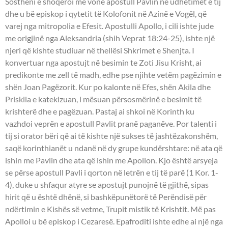
Sostheni e shoqëroi më vonë apostull Pavlin në udhëtimet e tij
dhe u bë episkop i qytetit të Kolofonit në Azinë e Vogël, që
varej nga mitropolia e Efesit. Apostulli Apollo, i cili ishte jude
me origjinë nga Aleksandria (shih Veprat 18:24-25), ishte një
njeri që kishte studiuar në thellësi Shkrimet e Shenjta. I
konvertuar nga apostujt në besimin te Zoti Jisu Krisht, ai
predikonte me zell të madh, edhe pse njihte vetëm pagëzimin e
shën Joan Pagëzorit. Kur po kalonte në Efes, shën Akila dhe
Priskila e katekizuan, i mësuan përsosmërinë e besimit të
krishterë dhe e pagëzuan. Pastaj ai shkoi në Korinth ku
vazhdoi veprën e apostull Pavlit pranë paganëve. Por talenti i
tij si orator bëri që ai të kishte një sukses të jashtëzakonshëm,
saqë korinthianët u ndanë në dy grupe kundërshtare: në ata që
ishin me Pavlin dhe ata që ishin me Apollon. Kjo është arsyeja
se përse apostull Pavli i qorton në letrën e tij të parë (1 Kor. 1-
4), duke u shfaqur atyre se apostujt punojnë të gjithë, sipas
hirit që u është dhënë, si bashkëpunëtorë të Perëndisë për
ndërtimin e Kishës së vetme, Trupit mistik të Krishtit. Më pas
Apolloi u bë episkop i Cezaresë. Epafroditi ishte edhe ai një nga