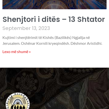
Shenjtori i ditës – 13 Shtator
September 13, 2023
Kujtimi i shenjtërimit të Kishës (Bazilikës) Ngjallja në
Jerusalem. Oshënar Kornili kryeqindësh. Dëshmor Aristidhi.
Lexo më shumë »