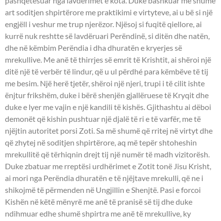
pashqetësuar nga lavdërimet e kota. Duke bashkuar me shumë
art soditjen shpirtërore me praktikimi e virtyteve, ai u bë si një
engjëll i veshur me trup njerëzor. Njësoj si fuqitë qiellore, ai
kurrë nuk reshtte së lavdëruari Perëndinë, si ditën dhe natën,
dhe në këmbim Perëndia i dha dhuratën e kryerjes së
mrekullive. Me anë të thirrjes së emrit të Krishtit, ai shëroi një
ditë një të verbër të lindur, që u ul përdhé para këmbëve të tij
me besim. Një herë tjetër, shëroi një njeri, trupi i të cilit ishte
ënjtur frikshëm, duke i bërë shenjën gjallëruese të Kryqit dhe
duke e lyer me vajin e një kandili të kishës. Gjithashtu ai dëboi
demonët që kishin pushtuar një djalë të ri e të varfër, me të
njëjtin autoritet porsi Zoti. Sa më shumë që rritej në virtyt dhe
që zhytej në soditjen shpirtërore, aq më tepër shtoheshin
mrekullitë që tërhiqnin drejt tij një numër të madh vizitorësh.
Duke zbatuar me rreptësi urdhërimet e Zotit tonë Jisu Krisht,
ai mori nga Perëndia dhuratën e të njëjtave mrekulli, që ne i
shikojmë të përmenden në Ungjillin e Shenjtë. Pasi e forcoi
Kishën në këtë mënyrë me anë të pranisë së tij dhe duke
ndihmuar edhe shumë shpirtra me anë të mrekullive, ky