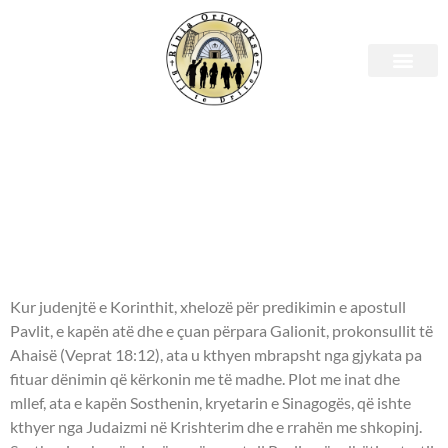
Shenjtori i ditës – 08 dhjetor
- APOSTUJT ÇEZARI/QESARI
(i Durrësit), APOLLO,
SOSTHENI, TIHIKU,
EPAFRODITI nga të 70-t -
Kur judenjtë e Korinthit, xhelozë për predikimin e apostull
Pavlit, e kapën atë dhe e çuan përpara Galionit, prokonsullit të
Ahaisë (Veprat 18:12), ata u kthyen mbrapsht nga gjykata pa
fituar dënimin që kërkonin me të madhe. Plot me inat dhe
mllef, ata e kapën Sosthenin, kryetarin e Sinagogës, që ishte
kthyer nga Judaizmi në Krishterim dhe e rrahën me shkopinj.