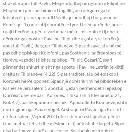
shokët e apostull Pavlit. Meqë ndodhej në qytetin e Filipit në
Maqedoni për shërbimin e Ungjillit, ai u dërgua nga të
krishterët pranë apostull Pavlit, që ndodhej i burgosur në
Romë, që t’i çonte atij dhuratën e tyre. U sëmur rëndë, por e
ruajti Perëndia, për të vazhduar më tej misionin e tij dhe u
dërgua nga apostull Pavli në Filipi, dhe u çoi atyre Letrën (e
apostull Pavlit) dërguar Filipianëve. Sipas disave, ai u bë më
pas edhe episkop i Kolofonit, pas Sosthenit; ndërsa sipas të
tjerëve, vazhdoi të ishte episkop i Filipit. Çezari/Qesari
përmendet shkurtimisht nga apostull Pavli në Letrën (e këtij)
drejtuar Filipianëve (4:22). Sipas traditës, ai u bë episkop i
Koronës në Peloponez. Sipas një dorëshkrimi në bibliotekën e
Kishës së Jerusalemit, apostull Çezari përmendet si episkop i
Durrësit dhe më pas i Koronës. Tihiku, (shih Efesianët 6:21,
Kol. 4:7), bashkëpunëtor besnik i Apostullit të Kombeve, ishte
me origjinë nga Azia e Vogël. Ai shoqëroi Pavlin nga Korinthi
në Jerusalem (Veprat 20:4) dhe i shërbeu si lajmëtar për të
transmetuar letrat dhe mësimet e tij në kishat e largëta. Sipas
disa burimeve, është ai që e pasoi Sosthenin në fronin e