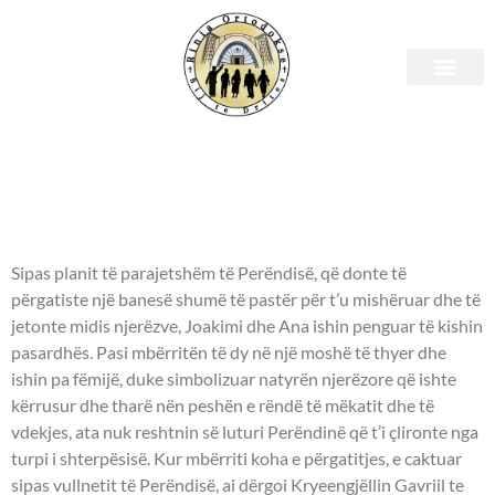
Shenjtori i ditës – 09 dhjetor
- NGJIZJA E SHËN ANËS,
NËNA E HYJLINDËSES MARI -
Sipas planit të parajetshëm të Perëndisë, që donte të
përgatiste një banesë shumë të pastër për t’u mishëruar dhe të
jetonte midis njerëzve, Joakimi dhe Ana ishin penguar të kishin
pasardhës. Pasi mbërritën të dy në një moshë të thyer dhe
ishin pa fëmijë, duke simbolizuar natyrën njerëzore që ishte
kërrusur dhe tharë nën peshën e rëndë të mëkatit dhe të
vdekjes, ata nuk reshtnin së luturi Perëndinë që t’i çlironte nga
turpi i shterpësisë. Kur mbërriti koha e përgatitjes, e caktuar
sipas vullnetit të Perëndisë, ai dërgoi Kryeengjëllin Gavriil te