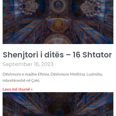
Shenjtori i ditës – 16 Shtator
September 16, 2023
Dëshmore e madhe Efimia. Dëshmore Melitina. Ludmilla,
mbretëreshë në Çeki.
Lexo më shumë »