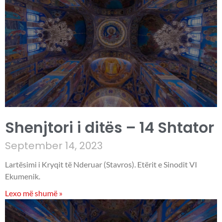
Shenjtori i ditës – 14 Shtator
September 14, 2023
Lartësimi i Kryqit të Nderuar (Stavros). Etërit e Sinodit VI
Ekumenik.
Lexo më shumë »