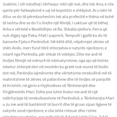
Joakimi, i cili ndodhej i tërhequr mbi një mal, dhe tek Ana, e cila
qante për fatkeqësinë e saj në kopshtin e shtëpisë. Ai u bëri të
ditur se do të përmbusheshin tek ata profecitë e thëna në kohë
të lashta dhe se do t’u lindte një fëmijë, i caktuar që të bëhej
Arka e vërtetë e Besëlidhjes së Re, Shkalla qiellore, Ferra që
nuk digjej nga flaka, Mali i paprerë, Tempulli i gjallë ku do të
banonte Fjala e Perëndisë. Në këtë ditë, nëpërmjet zënies së
shën Anës, merr fund tërë shterpësia e natyrës njerëzore, e
ndarë nga Perëndia, për shkak të vdekjes. Dhe me anë të
lindjes fëmijë në mënyrë të mbinatyrshme, nga ajo që kishte
mbetur shterpë deri në moshën ku gratë nuk mund të lindin
dot më, Perëndia lajmëronte dhe vërtetonte mrekullinë më të
mahnitshme të zënies së pafarshme dhe të lindjes së panjollë
të Krishtit, në gjirin e Hyjlindëses së Tërëshenjtë dhe
Virgjëreshës Mari. Edhe pse ishte lindur me anë të një
ndërhyrjeje të mrekullueshme të Perëndisë, e Tërëshenjta Mari
u zu me anë të bashkimit të burrit dhe të gruas sipas ligjeve të
natyrës sonë njerëzore, e cila ishte rrëzuar dhe i ishte
nënshtruar vdekjes, pas mëkatit të Adamit (shih Gjen. 3:16).