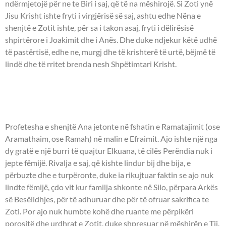
ndërmjetojë për ne te Biri i saj, që të na mëshirojë. Si Zoti ynë
Jisu Krisht ishte fryti i virgjërisë së saj, ashtu edhe Nëna e
shenjtë e Zotit ishte, për sa i takon asaj, fryti i dëlirësisë
shpirtërore i Joakimit dhe i Anës. Dhe duke ndjekur këtë udhë
të pastërtisë, edhe ne, murgj dhe të krishterë të urtë, bëjmë të
lindë dhe të rritet brenda nesh Shpëtimtari Krisht.
- PROFETESHA ANA, NËNA E
PROFETIT SAMUEL -
Profetesha e shenjtë Ana jetonte në fshatin e Ramatajimit (ose
Aramathaim, ose Ramah) në malin e Efraimit. Ajo ishte një nga
dy gratë e një burri të quajtur Elkuana, të cilës Perëndia nuk i
jepte fëmijë. Rivalja e saj, që kishte lindur bij dhe bija, e
përbuzte dhe e turpëronte, duke ia rikujtuar faktin se ajo nuk
lindte fëmijë, çdo vit kur familja shkonte në Silo, përpara Arkës
së Besëlidhjes, për të adhuruar dhe për të ofruar sakrifica te
Zoti. Por ajo nuk humbte kohë dhe ruante me përpikëri
porositë dhe urdhrat e Zotit, duke shpresuar në mëshirën e Tij.