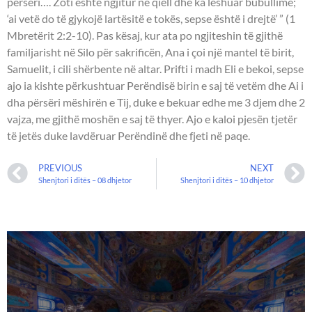
përsëri…. Zoti është ngjitur në qiell dhe ka lëshuar bubullimë;
‘ai vetë do të gjykojë lartësitë e tokës, sepse është i drejtë’ ” (1
Mbretërit 2:2-10). Pas kësaj, kur ata po ngjiteshin të gjithë
familjarisht në Silo për sakrificën, Ana i çoi një mantel të birit,
Samuelit, i cili shërbente në altar. Prifti i madh Eli e bekoi, sepse
ajo ia kishte përkushtuar Perëndisë birin e saj të vetëm dhe Ai i
dha përsëri mëshirën e Tij, duke e bekuar edhe me 3 djem dhe 2
vajza, me gjithë moshën e saj të thyer. Ajo e kaloi pjesën tjetër
të jetës duke lavdëruar Perëndinë dhe fjeti në paqe.
PREVIOUS
NEXT
Shenjtori i ditës – 08 dhjetor
Shenjtori i ditës – 10 dhjetor