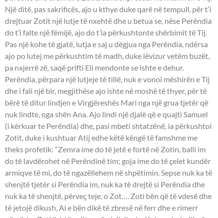
Një ditë, pas sakrificës, ajo u kthye duke qarë në tempull, për t’i
drejtuar Zotit një lutje të nxehtë dhe u betua se, nëse Perëndia
do t’i falte një fëmijë, ajo do t’ia përkushtonte shërbimit të Tij.
Pas një kohe të gjatë, lutja e saj u dëgjua nga Perëndia, ndërsa
ajo po lutej me përkushtim të madh, duke lëvizur vetëm buzët,
pa nxjerrë zë, saqë prifti Eli mendonte se ishte e dehur.
Perëndia, përpara një lutjeje të tillë, nuk e vonoi mëshirën e Tij
dhe i fali një bir, megjithëse ajo ishte në moshë të thyer, për të
bërë të ditur lindjen e Virgjëreshës Mari nga një grua tjetër që
nuk lindte, nga shën Ana. Ajo lindi një djalë që e quajti Samuel
(i kërkuar te Perëndia) dhe, pasi mbeti shtatzënë, ia përkushtoi
Zotit, duke i kushtuar Atij edhe këtë këngë të famshme me
theks profetik: “Zemra ime do të jetë e fortë në Zotin, balli im
do të lavdërohet në Perëndinë tim; goja ime do të çelet kundër
armiqve të mi, do të ngazëllehem në shpëtimin. Sepse nuk ka të
shenjtë tjetër si Perëndia im, nuk ka të drejtë si Perëndia dhe
nuk ka të shenjtë, përveç teje, o Zot…. Zoti bën që të vdesë dhe
të jetojë dikush, Ai e bën dikë të zbresë në ferr dhe e rimerr