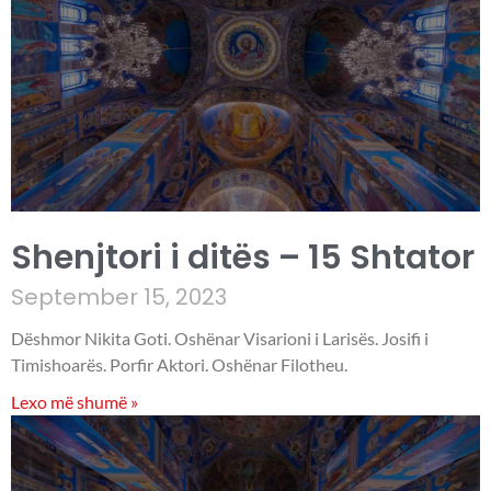
Shenjtori i ditës – 15 Shtator
September 15, 2023
Dëshmor Nikita Goti. Oshënar Visarioni i Larisës. Josifi i
Timishoarës. Porfir Aktori. Oshënar Filotheu.
Lexo më shumë »