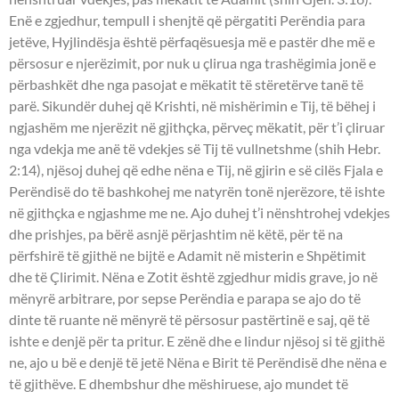
Enë e zgjedhur, tempull i shenjtë që përgatiti Perëndia para
jetëve, Hyjlindësja është përfaqësuesja më e pastër dhe më e
përsosur e njerëzimit, por nuk u çlirua nga trashëgimia jonë e
përbashkët dhe nga pasojat e mëkatit të stëretërve tanë të
parë. Sikundër duhej që Krishti, në mishërimin e Tij, të bëhej i
ngjashëm me njerëzit në gjithçka, përveç mëkatit, për t’i çliruar
nga vdekja me anë të vdekjes së Tij të vullnetshme (shih Hebr.
2:14), njësoj duhej që edhe nëna e Tij, në gjirin e së cilës Fjala e
Perëndisë do të bashkohej me natyrën tonë njerëzore, të ishte
në gjithçka e ngjashme me ne. Ajo duhej t’i nënshtrohej vdekjes
dhe prishjes, pa bërë asnjë përjashtim në këtë, për të na
përfshirë të gjithë ne bijtë e Adamit në misterin e Shpëtimit
dhe të Çlirimit. Nëna e Zotit është zgjedhur midis grave, jo në
mënyrë arbitrare, por sepse Perëndia e parapa se ajo do të
dinte të ruante në mënyrë të përsosur pastërtinë e saj, që të
ishte e denjë për ta pritur. E zënë dhe e lindur njësoj si të gjithë
ne, ajo u bë e denjë të jetë Nëna e Birit të Perëndisë dhe nëna e
të gjithëve. E dhembshur dhe mëshiruese, ajo mundet të