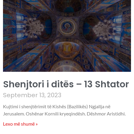
Shenjtori i ditës – 13 Shtator
September 13, 2023
Kujtimi i shenjtërimit të Kishës (Bazilikës) Ngjallja në
Jerusalem. Oshënar Kornili kryeqindësh. Dëshmor Aristidhi.
Lexo më shumë »