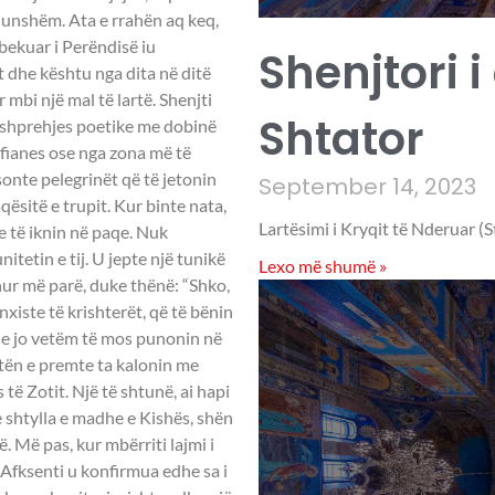
 dhunshëm. Ata e rrahën aq keq,
 bekuar i Perëndisë iu
Shenjtori i
t dhe kështu nga dita në ditë
 mbi një mal të lartë. Shenjti
Shtator
e shprehjes poetike me dobinë
Rufianes ose nga zona më të
sonte pelegrinët që të jetonin
September 14, 2023
qësitë e trupit. Kur binte nata,
Lartësimi i Kryqit të Nderuar (S
te të iknin në paqe. Nuk
etin e tij. U jepte një tunikë
Lexo më shumë »
shur më parë, duke thënë: “Shko,
 nxiste të krishterët, që të bënin
 dhe jo vetëm të mos punonin në
ditën e premte ta kalonin me
të Zotit. Një të shtunë, ai hapi
e shtylla e madhe e Kishës, shën
ë. Më pas, kur mbërriti lajmi i
n Afksenti u konfirmua edhe sa i