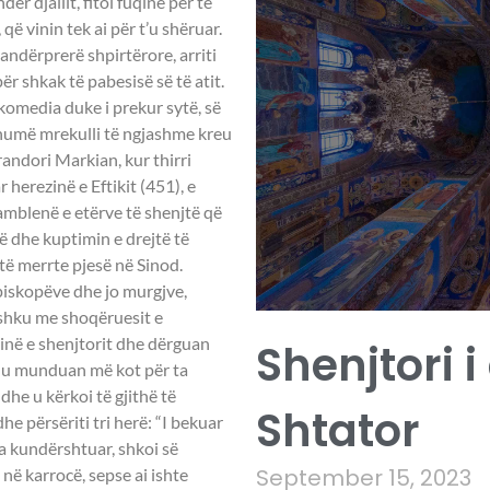
ër djallit, fitoi fuqinë për të
që vinin tek ai për t’u shëruar.
pandërprerë shpirtërore, arriti
r shkak të pabesisë së të atit.
ikomedia duke i prekur sytë, së
”. Shumë mrekulli të ngjashme kreu
randori Markian, kur thirri
herezinë e Eftikit (451), e
mblenë e etërve të shenjtë që
ë dhe kuptimin e drejtë të
të merrte pjesë në Sinod.
piskopëve dhe jo murgjve,
ashku me shoqëruesit e
inë e shenjtorit dhe dërguan
Shenjtori i
ta u munduan më kot për ta
dhe u kërkoi të gjithë të
Shtator
he përsëriti tri herë: “I bekuar
Pa kundërshtuar, shkoi së
September 15, 2023
në karrocë, sepse ai ishte