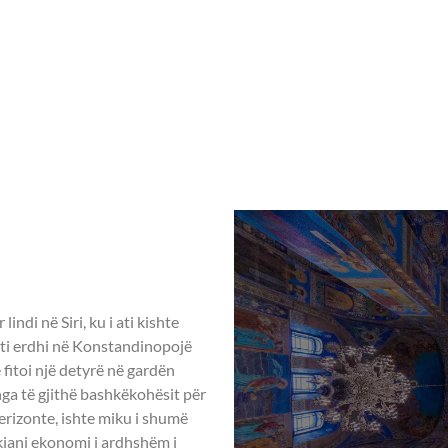
Home
Rreth nesh
Aktivitete ndër vit
 – 14 Shkurt
ENTI NË
indi në Siri, ku i ati kishte
nti erdhi në Konstandinopojë
 fitoi një detyrë në gardën
nga të gjithë bashkëkohësit për
terizonte, ishte miku i shumë
rkiani ekonomi i ardhshëm i