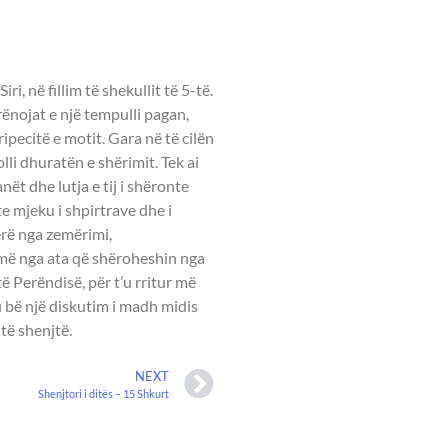
NI -
i, në fillim të shekullit të 5-të.
rënojat e një tempulli pagan,
ripecitë e motit. Gara në të cilën
olli dhuratën e shërimit. Tek ai
ët dhe lutja e tij i shëronte
e mjeku i shpirtrave dhe i
erë nga zemërimi,
më nga ata që shëroheshin nga
ë Perëndisë, për t’u rritur më
e u bë një diskutim i madh midis
 të shenjtë.
NEXT
Shenjtori i ditës – 15 Shkurt