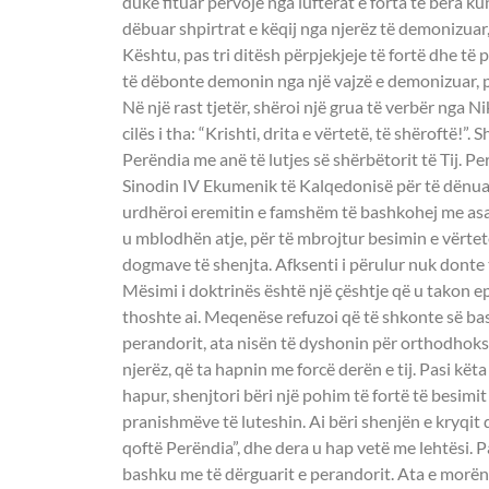
duke fituar përvojë nga luftërat e forta të bëra kund
dëbuar shpirtrat e këqij nga njerëz të demonizuar, 
Kështu, pas tri ditësh përpjekjeje të fortë dhe të 
të dëbonte demonin nga një vajzë e demonizuar, pë
Në një rast tjetër, shëroi një grua të verbër nga N
cilës i tha: “Krishti, drita e vërtetë, të shëroftë!
Perëndia me anë të lutjes së shërbëtorit të Tij. Pe
Sinodin IV Ekumenik të Kalqedonisë për të dënuar 
urdhëroi eremitin e famshëm të bashkohej me asa
u mblodhën atje, për të mbrojtur besimin e vërtet
dogmave të shenjta. Afksenti i përulur nuk donte 
Mësimi i doktrinës është një çështje që u takon e
thoshte ai. Meqenëse refuzoi që të shkonte së b
perandorit, ata nisën të dyshonin për orthodhoks
njerëz, që ta hapnin me forcë derën e tij. Pasi kë
hapur, shenjtori bëri një pohim të fortë të besimit 
pranishmëve të luteshin. Ai bëri shenjën e kryqit d
qoftë Perëndia”, dhe dera u hap vetë me lehtësi. 
bashku me të dërguarit e perandorit. Ata e morën 