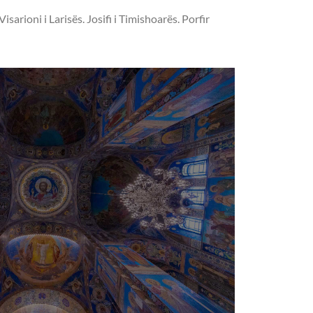
arioni i Larisës. Josifi i Timishoarës. Porfir