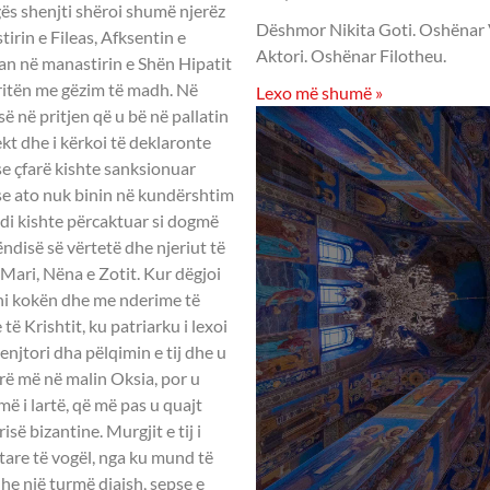
ës shenjti shëroi shumë njerëz
Dëshmor Nikita Goti. Oshënar Vis
irin e Fileas, Afksentin e
Aktori. Oshënar Filotheu.
uan në manastirin e Shën Hipatit
pritën me gëzim të madh. Në
Lexo më shumë »
ë në pritjen që u bë në pallatin
t dhe i kërkoi të deklaronte
 se çfarë kishte sanksionuar
ëse ato nuk binin në kundërshtim
di kishte përcaktuar si dogmë
ëndisë së vërtetë dhe njeriut të
Mari, Nëna e Zotit. Kur dëgjoi
uthi kokën dhe me nderime të
 Krishtit, ku patriarku i lexoi
njtori dha pëlqimin e tij dhe u
rë më në malin Oksia, por u
ë i lartë, që më pas u quajt
së bizantine. Murgjit e tij i
itare të vogël, nga ku mund të
he një turmë djajsh, sepse e