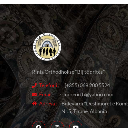
Rinia Orthodhokse “Bij të dritës”
Telefoni :
(+355) 068 200 5524
Email :
zrinoreorth@yahoo.com
Adresa :
Bulevardi "Deshmorët e Komb
Nr.5, Tiranë, Albania