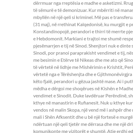
dërrmuar nga rreptësia e madhe e asketizmi. Rrug
të sëmurë e të demonizuar. Kur mbërriti në manast
mbyllën në një qeli si kriminel. Më pas e transfer
(31 maj), në rrethinat Kalqedonisë, ku murgjit e 
Konstandinopojë, perandori e thirri të merrte pjes
e Hebdomonit. Markiani e trajtoi me shumë respek
pjesëmarrjen e tij në Sinod. Shenjtori nuk e dinte
Sinodi, por pranoi paraprakisht vendimet e tij, n
me besimin e Etërve të Nikeas dhe me ato që Sino
të vërtetë në lidhje me Mishërimin e Krishtit, Per
vërtetë nga e Tërëshenjta dhe e Gjithmonëvirgjra 
këto fjalë, perandori u gëzua jashtë mase. Ai i p
mëdha e dërgoi me shoqërues në Kishën e Madhe të
vendimet e Sinodit. Duke lavdëruar Perëndinë, she
kthye në manastirin e Rufianesit. Nuk u kthye kur
vendos në malin Skopa, një vend më i ashpër dhe m
mali i Shën Afksentit dhe u bë një fortesë e murgëri
ndërtuan një qeli tjetër me dërrasa dhe me një dr
komunikonte me vizitorët e shumtë. Atje erdhi ed