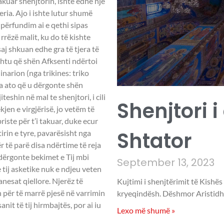
akuar shenjtorin, ishte edhe një
ria. Ajo i ishte lutur shumë
përfundim ai e qethi sipas
 rrëzë malit, ku do të kishte
aj shkuan edhe gra të tjera të
shtu që shën Afksenti ndërtoi
inarion (nga trikines: triko
ga ato që u dërgonte shën
eshin në mal te shenjtori, i cili
Shenjtori i
jen e virgjërisë, jo vetëm të
zbriste për t’i takuar, duke ecur
Shtator
rin e tyre, pavarësisht nga
r të parë disa ndërtime të reja
dërgonte bekimet e Tij mbi
September 13, 2023
 tij asketike nuk e ndjeu veten
nesat qiellore. Njerëz të
Kujtimi i shenjtërimit të Kishës
 për të marrë pjesë në varrimin
kryeqindësh. Dëshmor Aristidhi
anit të tij hirmbajtës, por ai iu
Lexo më shumë »