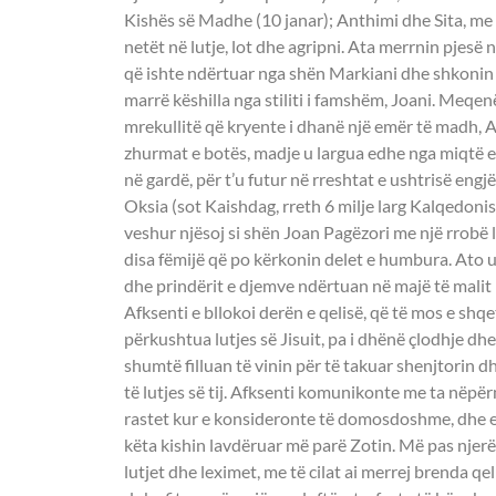
Kishës së Madhe (10 janar); Anthimi dhe Sita, me të
netët në lutje, lot dhe agripni. Ata merrnin pjesë n
që ishte ndërtuar nga shën Markiani dhe shkoni
marrë këshilla nga stiliti i famshëm, Joani. Meqenë
mrekullitë që kryente i dhanë një emër të madh, 
zhurmat e botës, madje u largua edhe nga miqtë e
në gardë, për t’u futur në rreshtat e ushtrisë engj
Oksia (sot Kaishdag, rreth 6 milje larg Kalqedonisë)
veshur njësoj si shën Joan Pagëzori me një rrobë 
disa fëmijë që po kërkonin delet e humbura. Ato u
dhe prindërit e djemve ndërtuan në majë të malit 
Afksenti e bllokoi derën e qelisë, që të mos e shqe
përkushtua lutjes së Jisuit, pa i dhënë çlodhje dhe 
shumtë filluan të vinin për të takuar shenjtorin
të lutjes së tij. Afksenti komunikonte me ta nëpërm
rastet kur e konsideronte të domosdoshme, dhe e 
këta kishin lavdëruar më parë Zotin. Më pas njerëzi
lutjet dhe leximet, me të cilat ai merrej brenda qe