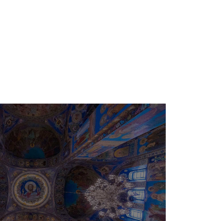
e
Besimi Orthodhoks
Sherbesa Kishtare