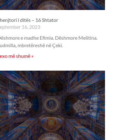
henjtori i ditës – 16 Shtator
eptember 16, 2023
ëshmore e madhe Efimia. Dëshmore Melitina.
udmilla, mbretëreshë në Çeki.
exo më shumë »