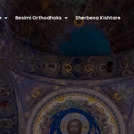
e
Besimi Orthodhoks
Sherbesa Kishtare