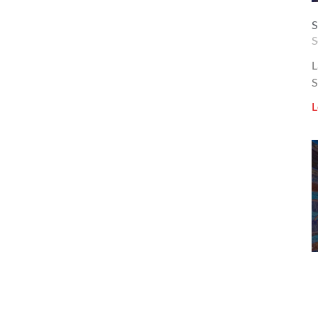
S
S
L
S
L