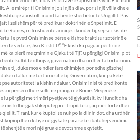
ka ardhur edhe ne, midis 14 letrave të apostull Pavlit. Filemoni
 Ai e mirëpriti Onisimin jo si një skllav, por si një vëlla dhe e
ë, kështu që apostulli mund ta bënte shërbëtor të Ungjillit. Pas
S
jaft i zellshëm për të predikuar doktrinën e Shpëtimit. E
S
 të Romës, i cili ushqente armiqësi kundër tij, sepse i kishte
Tertuli e pyeti Onisimin se përse e kishte braktisur zotërinë e
D
tëri të vërtetë, Jisu Krishtit!”. “E kush ka paguar për lirinë
L
që më ka blerë me çmimin e Gjakut të Tij”, u përgjigj Onisimi plot
L
i bënte kultit të idhujve, guvernatori dha urdhër ta torturonin.
in e tij, duke mos e ndier fare dhimbjen, por edhe gëzohej
uke u tallur me torturuesit e tij. Guvernatori, kur pa këtë
 pse autoritetet ia kishin ndaluar, Onisimi nisi të predikonte
arrestoi përsëri dhe e solli me pranga në Romë. Meqenëse
 iu përgjigj me trimëri pyetjeve të gjykatësit, ky i fundit dha
ish dhe gjak shkëputej prej trupit të tij, aq më i fortë dhe i
qiellit. Tirani, kur e kuptoi se nuk po ia dilnin dot, dha urdhër
shkopinj dhe u kthye në gjykatë para se të zbatohej vendimi.
j të shenjtë e mori një grua e devotshme e qytetit.