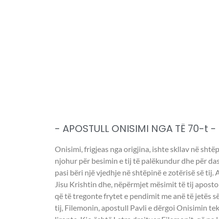
- APOSTULL ONISIMI NGA TË 70-t -
Onisimi, frigjeas nga origjina, ishte skllav në shtë
njohur për besimin e tij të palëkundur dhe për das
pasi bëri një vjedhje në shtëpinë e zotërisë së tij.
Jisu Krishtin dhe, nëpërmjet mësimit të tij aposto
që të tregonte frytet e pendimit me anë të jetës s
tij, Filemonin, apostull Pavli e dërgoi Onisimin tek