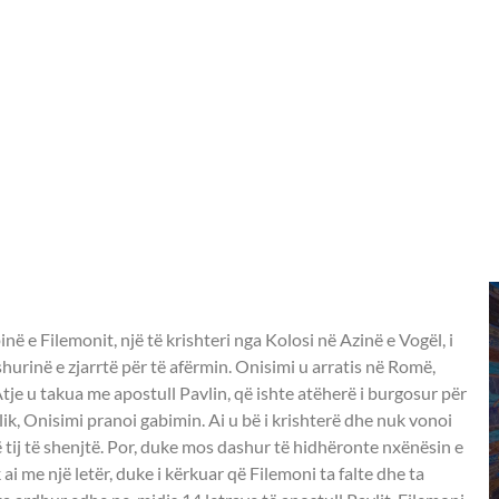
pinë e Filemonit, një të krishteri nga Kolosi në Azinë e Vogël, i
hurinë e zjarrtë për të afërmin. Onisimi u arratis në Romë,
 Atje u takua me apostull Pavlin, që ishte atëherë i burgosur për
lik, Onisimi pranoi gabimin. Ai u bë i krishterë dhe nuk vonoi
ë tij të shenjtë. Por, duke mos dashur të hidhëronte nxënësin e
 ai me një letër, duke i kërkuar që Filemoni ta falte dhe ta