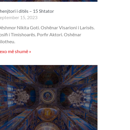
henjtori i ditës – 15 Shtator
eptember 15, 2023
ëshmor Nikita Goti. Oshënar Visarioni i Larisës.
osifi i Timishoarës. Porfir Aktori. Oshënar
ilotheu.
exo më shumë »