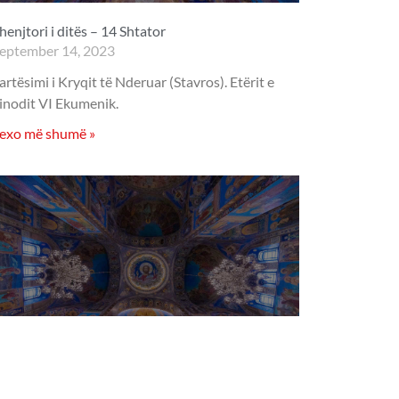
henjtori i ditës – 14 Shtator
eptember 14, 2023
artësimi i Kryqit të Nderuar (Stavros). Etërit e
inodit VI Ekumenik.
exo më shumë »