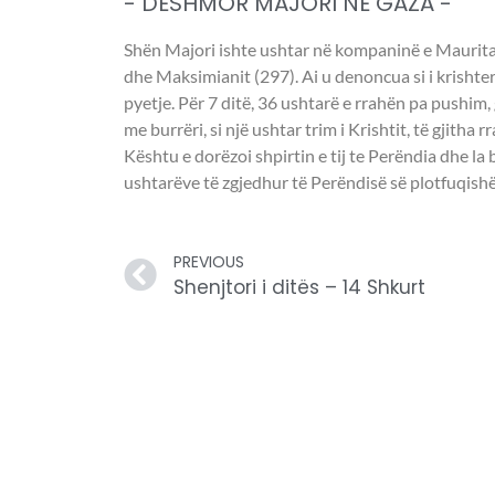
- DËSHMOR MAJORI NË GAZA -
Shën Majori ishte ushtar në kompaninë e Mauritan
dhe Maksimianit (297). Ai u denoncua si i krishte
pyetje. Për 7 ditë, 36 ushtarë e rrahën pa pushim, 
me burrëri, si një ushtar trim i Krishtit, të gjitha
Kështu e dorëzoi shpirtin e tij te Perëndia dhe la
ushtarëve të zgjedhur të Perëndisë së plotfuqish
PREVIOUS
Shenjtori i ditës – 14 Shkurt