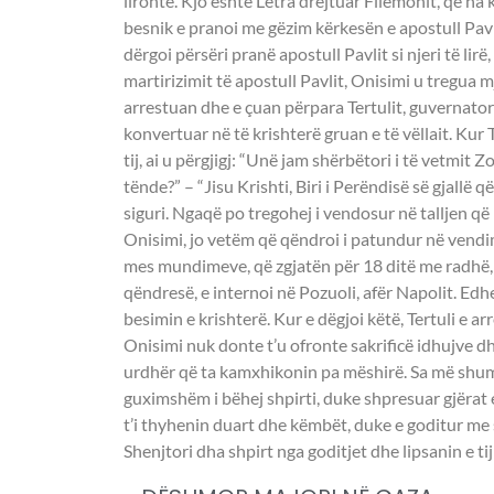
lironte. Kjo është Letra drejtuar Filemonit, që na 
besnik e pranoi me gëzim kërkesën e apostull Pavlit.
dërgoi përsëri pranë apostull Pavlit si njeri të lir
martirizimit të apostull Pavlit, Onisimi u tregua m
arrestuan dhe e çuan përpara Tertulit, guvernatorit
konvertuar në të krishterë gruan e të vëllait. Kur 
tij, ai u përgjigj: “Unë jam shërbëtori i të vetmit Zo
tënde?” – “Jisu Krishti, Biri i Perëndisë së gjallë 
siguri. Ngaqë po tregohej i vendosur në talljen që 
Onisimi, jo vetëm që qëndroi i patundur në vendim
mes mundimeve, që zgjatën për 18 ditë me radhë, d
qëndresë, e internoi në Pozuoli, afër Napolit. Edhe
besimin e krishterë. Kur e dëgjoi këtë, Tertuli e 
Onisimi nuk donte t’u ofronte sakrificë idhujve dhe
urdhër që ta kamxhikonin pa mëshirë. Sa më shumë m
guximshëm i bëhej shpirti, duke shpresuar gjërat e 
t’i thyhenin duart dhe këmbët, duke e goditur me 
Shenjtori dha shpirt nga goditjet dhe lipsanin e ti