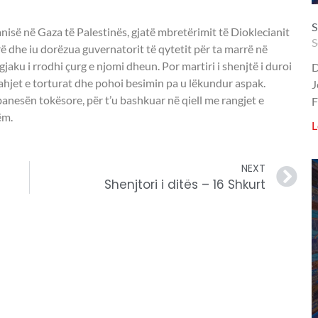
S
isë në Gaza të Palestinës, gjatë mbretërimit të Dioklecianit
S
rë dhe iu dorëzua guvernatorit të qytetit për ta marrë në
gjaku i rrodhi çurg e njomi dheun. Por martiri i shenjtë i duroi
D
 rrahjet e torturat dhe pohoi besimin pa u lëkundur aspak.
J
 banesën tokësore, për t’u bashkuar në qiell me rangjet e
F
ëm.
L
NEXT
Shenjtori i ditës – 16 Shkurt