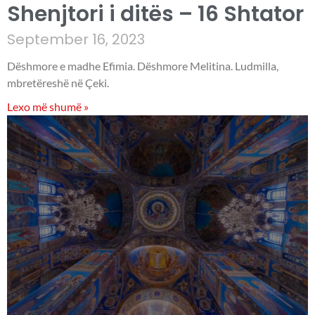
Shenjtori i ditës – 16 Shtator
September 16, 2023
Dëshmore e madhe Efimia. Dëshmore Melitina. Ludmilla,
mbretëreshë në Çeki.
Lexo më shumë »