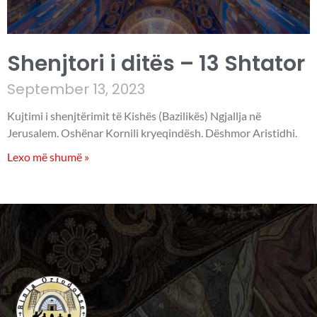
Shenjtori i ditës – 13 Shtator
September 13, 2023
Kujtimi i shenjtërimit të Kishës (Bazilikës) Ngjallja në
Jerusalem. Oshënar Kornili kryeqindësh. Dëshmor Aristidhi.
Lexo më shumë »