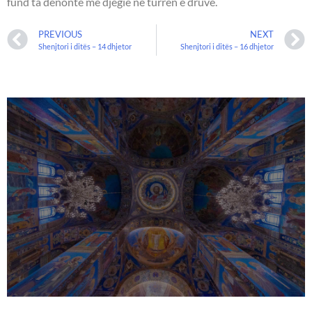
fund ta dënonte me djegie në turrën e druve.
PREVIOUS
NEXT
Shenjtori i ditës – 14 dhjetor
Shenjtori i ditës – 16 dhjetor