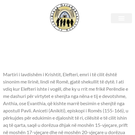
Shenjtori i ditës – 15 dhjetor
- HIERODËSHMOR ELEFTERI I
VLORËS DHE ANTHIA, E ËMA -
Martiri i lavdishëm i Krishtit, Elefteri, emri i të cilit është
sinonim me lirinë, lindi në Romë, gjatë shekullit të dytë. I ati
vdiq kur Elefteri ishte i vogël, dhe ky u rrit me frikë Perëndie e
me dashuri për virtytet e shenjta nga nëna e tij e devotshme,
Anthia, ose Evanthia, që kishte marrë besimin e shenjtë nga
apostull Pavli. Aniceti (Anikiti), episkopi i Romës (155-166), u
përkujdes për edukimin e djaloshit të ri, cilësitë e të cilit ishin
aq të qarta, saqë u dorëzua dhjak në moshën 15-vjeçare, prift
në moshën 17-vjeçare dhe në moshën 20-vjeçare u dorëzua