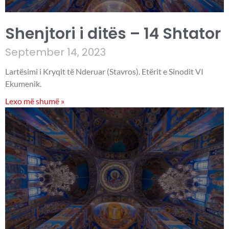
Shenjtori i ditës – 14 Shtator
September 14, 2023
Lartësimi i Kryqit të Nderuar (Stavros). Etërit e Sinodit VI
Ekumenik.
Lexo më shumë »