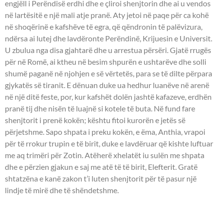
engjëll i Perëndisë erdhi dhe e çliroi shenjtorin dhe ai u vendos
në lartësitë e një mali atje pranë. Aty jetoi në paqe për ca kohë
në shoqërinë e kafshëve të egra, që qëndronin të palëvizura,
ndërsa ai lutej dhe lavdëronte Perëndinë, Krijuesin e Universit.
U zbulua nga disa gjahtarë dhe u arrestua përsëri. Gjatë rrugës
për në Romë, ai ktheu në besim shpurën e ushtarëve dhe solli
shumë paganë në njohjen e së vërtetës, para se të dilte përpara
gjykatës së tiranit. E dënuan duke ua hedhur luanëve në arenë
në një ditë feste, por, kur kafshët dolën jashtë kafazeve, erdhën
pranë tij dhe nisën të luajnë si kotele të buta. Në fund fare
shenjtorit i prenë kokën; kështu fitoi kurorën e jetës së
përjetshme. Sapo shpata i preku kokën, e ëma, Anthia, vrapoi
për të rrokur trupin e të birit, duke e lavdëruar që kishte luftuar
me aq trimëri për Zotin. Atëherë xhelatët iu sulën me shpata
dhe e përzien gjakun e saj me atë të të birit, Elefterit. Gratë
shtatzëna e kanë zakon t’i luten shenjtorit për të pasur një
lindje të mirë dhe të shëndetshme.
- OSHËNARE DËSHMORE