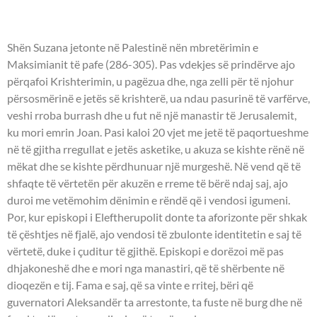
SUZANA -
Shën Suzana jetonte në Palestinë nën mbretërimin e
Maksimianit të pafe (286-305). Pas vdekjes së prindërve ajo
përqafoi Krishterimin, u pagëzua dhe, nga zelli për të njohur
përsosmërinë e jetës së krishterë, ua ndau pasurinë të varfërve,
veshi rroba burrash dhe u fut në një manastir të Jerusalemit,
ku mori emrin Joan. Pasi kaloi 20 vjet me jetë të paqortueshme
në të gjitha rregullat e jetës asketike, u akuza se kishte rënë në
mëkat dhe se kishte përdhunuar një murgeshë. Në vend që të
shfaqte të vërtetën për akuzën e rreme të bërë ndaj saj, ajo
duroi me vetëmohim dënimin e rëndë që i vendosi igumeni.
Por, kur episkopi i Eleftherupolit donte ta aforizonte për shkak
të çështjes në fjalë, ajo vendosi të zbulonte identitetin e saj të
vërtetë, duke i çuditur të gjithë. Episkopi e dorëzoi më pas
dhjakoneshë dhe e mori nga manastiri, që të shërbente në
dioqezën e tij. Fama e saj, që sa vinte e rritej, bëri që
guvernatori Aleksandër ta arrestonte, ta fuste në burg dhe në