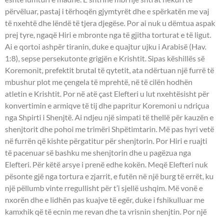
përvëluar, pastaj i tërhoqën gjymtyrët dhe e spërkatën me vaj
të nxehtë dhe lëndë të tjera djegëse. Por ai nuk u dëmtua aspak
prej tyre, ngaqë Hiri e mbronte nga të gjitha torturat e të ligut.
Ai e qortoi ashpër tiranin, duke e quajtur ujku i Arabisë (Hav.
1:8), sepse persekutonte grigjën e Krishtit. Sipas këshillës së
Koremonit, prefektit brutal të qytetit, ata ndërtuan një furrë të
mbushur plot me çengela të mprehtë, në të cilën hodhën
atletin e Krishtit. Por në atë çast Elefteri u lut nxehtësisht për
konvertimin e armiqve të tij dhe papritur Koremoni u ndriçua
nga Shpirti i Shenjtë. Ai ndjeu një simpati të thellë për kauzën e
shenjtorit dhe pohoi me trimëri Shpëtimtarin. Më pas hyri vetë
në furrën që kishte përgatitur për shenjtorin. Por Hiri e ruajti
të pacenuar së bashku me shenjtorin dhe u pagëzua nga
Elefteri. Për këtë arsye i prenë edhe kokën. Meqë Elefteri nuk
pësonte gjë nga tortura e zjarrit, e futën në një burg të errët, ku
një pëllumb vinte rregullisht për t’i sjellë ushqim. Më vonë e
nxorën dhe e lidhën pas kuajve të egër, duke i fshikulluar me
kamxhik që të ecnin me revan dhe ta vrisnin shenjtin. Por një