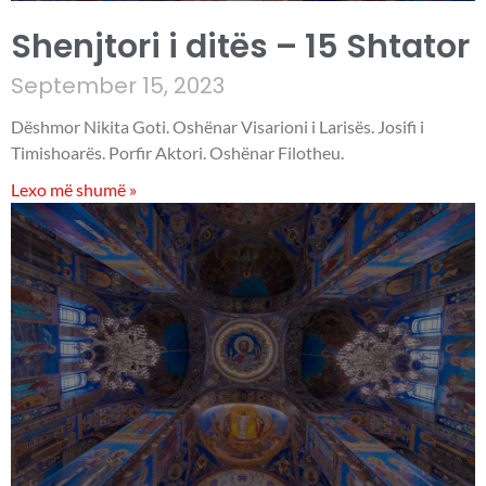
Shenjtori i ditës – 15 Shtator
September 15, 2023
Dëshmor Nikita Goti. Oshënar Visarioni i Larisës. Josifi i
Timishoarës. Porfir Aktori. Oshënar Filotheu.
Lexo më shumë »