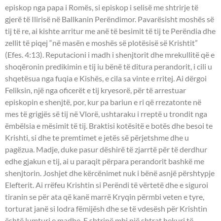
episkop nga papa i Romës, si episkop i selisë me shtrirje të
gjerë të Ilirisë në Ballkanin Perëndimor. Pavarësisht moshës së
tij të re, ai kishte arritur me anë të besimit të tij te Perëndia dhe
zellit të piqej “në masën e moshës së plotësisë së Krishtit”
(Efes. 4:13). Reputacioni i madh i shenjtorit dhe mrekullitë që e
shoqëronin predikimin e tij iu bënë të ditura perandorit, i cili u
shqetësua nga fuqia e Kishës, e cila sa vinte e rritej. Ai dërgoi
Feliksin, një nga oficerët e tij kryesorë, për të arrestuar
episkopin e shenjtë, por, kur pa bariun e ri që rrezatonte në
mes të grigjës së tij në Vlorë, ushtaraku i rreptë u trondit nga
ëmbëlsia e mësimit të tij. Braktisi kotësitë e botës dhe besoi te
Krishti, si dhe te premtimet e jetës së përjetshme dhe u
pagëzua. Madje, duke pasur dëshirë të zjarrtë për të derdhur
edhe gjakun e tij, ai u paraqit përpara perandorit bashkë me
shenjtorin. Joshjet dhe kërcënimet nuk i bënë asnjë përshtypje
Elefterit. Ai rrëfeu Krishtin si Perëndi të vërtetë dhe e siguroi
tiranin se për ata që kanë marrë Kryqin përmbi veten e tyre,
torturat janë si lodra fëmijësh dhe se të vdesësh për Krishtin
është lumturi e madhe. E shtrinë mbi një shtrat hekuri të