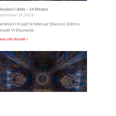
henjtori i ditës – 14 Shtator
eptember 14, 2023
artësimi i Kryqit të Nderuar (Stavros). Etërit e
inodit VI Ekumenik.
exo më shumë »