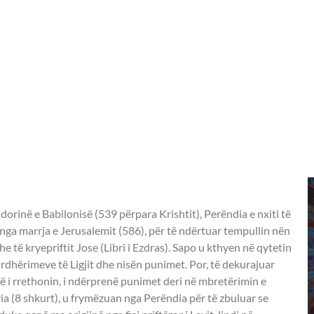
dorinë e Babilonisë (539 përpara Krishtit), Perëndia e nxiti të
nga marrja e Jerusalemit (586), për të ndërtuar tempullin nën
e të kryepriftit Jose (Libri i Ezdras). Sapo u kthyen në qytetin
 urdhërimeve të Ligjit dhe nisën punimet. Por, të dekurajuar
 i rrethonin, i ndërprenë punimet deri në mbretërimin e
ia (8 shkurt), u frymëzuan nga Perëndia për të zbuluar se