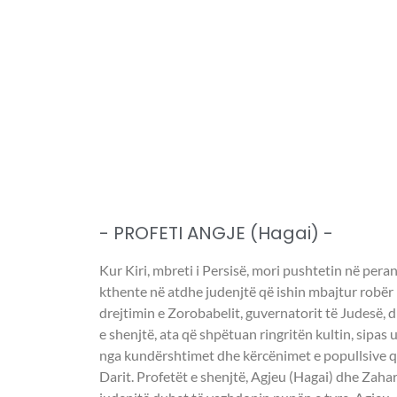
- PROFETI ANGJE (Hagai) -
Kur Kiri, mbreti i Persisë, mori pushtetin në peran
kthente në atdhe judenjtë që ishin mbajtur robër 
drejtimin e Zorobabelit, guvernatorit të Judesë, dh
e shenjtë, ata që shpëtuan ringritën kultin, sipas
nga kundërshtimet dhe kërcënimet e popullsive që
Darit. Profetët e shenjtë, Agjeu (Hagai) dhe Zahar