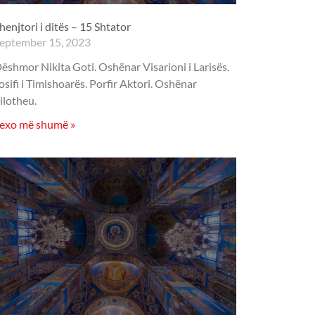
henjtori i ditës – 15 Shtator
eptember 15, 2023
ëshmor Nikita Goti. Oshënar Visarioni i Larisës.
osifi i Timishoarës. Porfir Aktori. Oshënar
ilotheu.
exo më shumë »