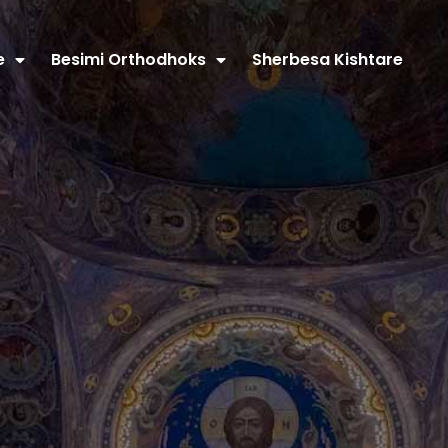
e
Besimi Orthodhoks
Sherbesa Kishtare