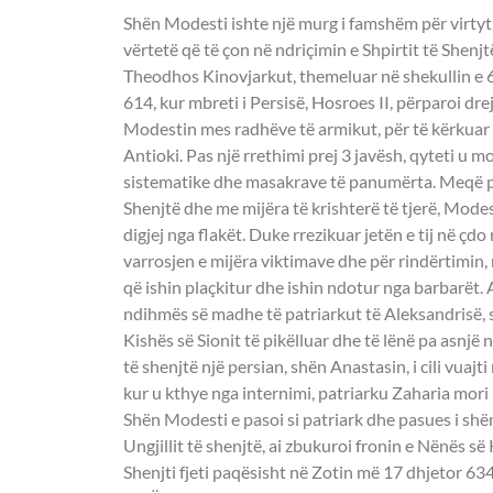
Shën Modesti ishte një murg i famshëm për virtytin 
vërtetë që të çon në ndriçimin e Shpirtit të Shenj
Theodhos Kinovjarkut, themeluar në shekullin e 6-t
614, kur mbreti i Persisë, Hosroes II, përparoi dre
Modestin mes radhëve të armikut, për të kërkuar 
Antioki. Pas një rrethimi prej 3 javësh, qyteti u m
sistematike dhe masakrave të panumërta. Meqë p
Shenjtë dhe me mijëra të krishterë të tjerë, Modes
digjej nga flakët. Duke rrezikuar jetën e tij në çd
varrosjen e mijëra viktimave dhe për rindërtimin,
që ishin plaçkitur dhe ishin ndotur nga barbarët. A
ndihmës së madhe të patriarkut të Aleksandrisë, shë
Kishës së Sionit të pikëlluar dhe të lënë pa asnjë
të shenjtë një persian, shën Anastasin, i cili vuajt
kur u kthye nga internimi, patriarku Zaharia mori p
Shën Modesti e pasoi si patriark dhe pasues i shën
Ungjillit të shenjtë, ai zbukuroi fronin e Nënës së
Shenjti fjeti paqësisht në Zotin më 17 dhjetor 634