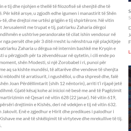
e tij dhe njohjen e thellë të filozofisë së shenjtë dhe të
S
të. Për këtë arsye, u zgjodh edhe igumen i manastirit të Shën
S
ë, dhe drejtoi me urtësi grigjën e tij shpirtërore. Në vitin
jt Jerusalemit me trupat e tij, patriarku Zaharia dërgoi
D
ndihmën e ushtrive perandorake të cilat ishin vendosur në
J
or nga persët dhe për 3 ditë rresht iu nënshtrua një plaçkitjeje
F
atriarku Zaharia u dërgua në internim bashkë me Kryqin e
L
ti u përzgjodh për ta zëvendësuar në qytetin, i cili ende po
o moment, shën Modesti, si një Zorobabel i ri, punoi për
 me aq sa kishte mundësi, të altarëve dhe vendeve të shenjta
i mblodhi të arratisurit, i ngushëlloi, u dha shpresë dhe, falë
n Joan Përdëllimtarit (shih 12 nëntorin), arriti t’i rijapë jetë
 ndihmë. Gjatë kësaj kohe ai inicioi në besë me anë të Pagëzimit
i martirizimin në Qesari në vitin 628 (22 janar). Në vitin 619,
ërsëri drejtimin e Kishës, deri në vdekjen e tij në vitin 632.
 Jakovit. Enë e zgjedhur e Hirit dhe predikues i palodhur i
 Kishave me anë të shkëlqimit të virtyteve dhe mrekullive të tij.
.