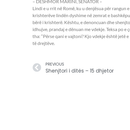
– DËSHMOR MARINI, SENATOR –
Lindi e u rrit në Romë, ku u denjësua për rangun e
krishterëve lindën dyshime në zemrat e bashkëpunë
bërë i krishterë. Kështu, e denoncuan dhe shenjto
idhujve, prandaj e dënuan me vdekje. Teksa po e çon
tha: “Përse qani e vajtoni? Kjo vdekje është jetë e 
të drejtëve.
PREVIOUS
Shenjtori i ditës – 15 dhjetor