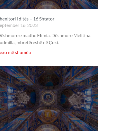
henjtori i ditës – 16 Shtator
eptember 16, 2023
ëshmore e madhe Efimia. Dëshmore Melitina.
udmilla, mbretëreshë në Çeki.
exo më shumë »