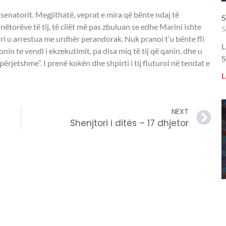
 senatorit. Megjithatë, veprat e mira që bënte ndaj të
S
torëve të tij, të cilët më pas zbuluan se edhe Marini ishte
S
ri u arrestua me urdhër perandorak. Nuk pranoi t’u bënte fli
L
in te vendi i ekzekutimit, pa disa miq të tij që qanin, dhe u
S
përjetshme”. I prenë kokën dhe shpirti i tij fluturoi në tendat e
L
NEXT
Shenjtori i ditës – 17 dhjetor