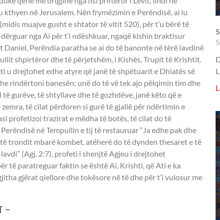
ke qenë me origjinë nga fisi priftëror i Levit, lindi në
u kthyen në Jerusalem. Nën frymëzimin e Perëndisë, ai iu
(midis muajve gusht e shtator të vitit 520), për t’u bërë të
S
 e dërguar nga Ai për t’i ndëshkuar, ngaqë kishin braktisur
S
it Daniel, Perëndia paratha se ai do të banonte në tërë lavdinë
llit shpirtëror dhe të përjetshëm, i Kishës, Trupit të Krishtit.
D
eti u drejtohet edhe atyre që janë të shpëtuarit e Dhiatës së
L
 dhe rindërtoni banesën; unë do të vë tek ajo pëlqimin tim dhe
L
d të gurëve, të shtyllave dhe të gozhdëve, janë këto që e
 zemra, të cilat përdoren si gurë të gjallë për ndërtimin e
asi profetizoi trazirat e mëdha të botës, të cilat do të
Perëndisë në Tempullin e tij të restauruar “Ja edhe pak dhe
 të trondit mbarë kombet, atëherë do të dynden thesaret e të
di” (Agj. 2:7), profeti i shenjtë Agjeu i drejtohet
ër të paratreguar faktin se është Ai, Krishti, që Ati e ka
jitha gjërat qiellore dhe tokësore në të dhe për t’i vulosur me
T -