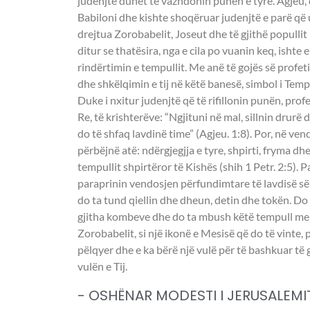
judenjtë duhet të vazhdonin punën e tyre. Agjeu, du
Babiloni dhe kishte shoqëruar judenjtë e parë që 
drejtua Zorobabelit, Joseut dhe të gjithë popullit 
ditur se thatësira, nga e cila po vuanin keq, ishte
rindërtimin e tempullit. Me anë të gojës së profet
dhe shkëlqimin e tij në këtë banesë, simbol i Tempu
Duke i nxitur judenjtë që të rifillonin punën, prof
Re, të krishterëve: “Ngjituni në mal, sillnin drurë
do të shfaq lavdinë time” (Agjeu. 1:8). Por, në ven
përbëjnë atë: ndërgjegjja e tyre, shpirti, fryma dhe
tempullit shpirtëror të Kishës (shih 1 Petr. 2:5). P
paraprinin vendosjen përfundimtare të lavdisë së 
do ta tund qiellin dhe dheun, detin dhe tokën. Do
gjitha kombeve dhe do ta mbush këtë tempull me lav
Zorobabelit, si një ikonë e Mesisë që do të vinte, p
pëlqyer dhe e ka bërë një vulë për të bashkuar të g
vulën e Tij.
- OSHËNAR MODESTI I JERUSALEMI