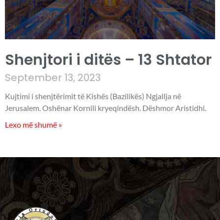
Shenjtori i ditës – 13 Shtator
September 13, 2023
Kujtimi i shenjtërimit të Kishës (Bazilikës) Ngjallja në
Jerusalem. Oshënar Kornili kryeqindësh. Dëshmor Aristidhi.
Lexo më shumë »