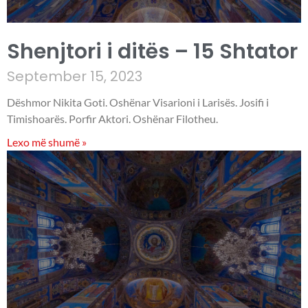
Shenjtori i ditës – 15 Shtator
September 15, 2023
Dëshmor Nikita Goti. Oshënar Visarioni i Larisës. Josifi i
Timishoarës. Porfir Aktori. Oshënar Filotheu.
Lexo më shumë »