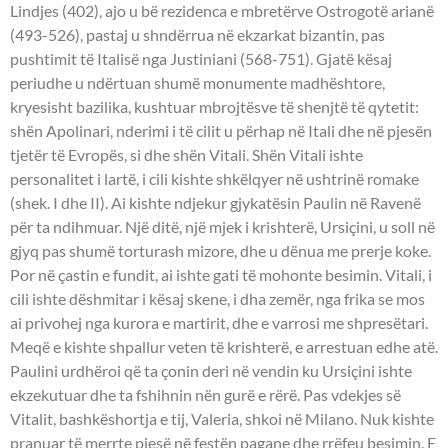
Lindjes (402), ajo u bë rezidenca e mbretërve Ostrogotë arianë
(493-526), pastaj u shndërrua në ekzarkat bizantin, pas
pushtimit të Italisë nga Justiniani (568-751). Gjatë kësaj
periudhe u ndërtuan shumë monumente madhështore,
kryesisht bazilika, kushtuar mbrojtësve të shenjtë të qytetit:
shën Apolinari, nderimi i të cilit u përhap në Itali dhe në pjesën
tjetër të Evropës, si dhe shën Vitali. Shën Vitali ishte
personalitet i lartë, i cili kishte shkëlqyer në ushtrinë romake
(shek. I dhe II). Ai kishte ndjekur gjykatësin Paulin në Ravenë
për ta ndihmuar. Një ditë, një mjek i krishterë, Ursiçini, u soll në
gjyq pas shumë torturash mizore, dhe u dënua me prerje koke.
Por në çastin e fundit, ai ishte gati të mohonte besimin. Vitali, i
cili ishte dëshmitar i kësaj skene, i dha zemër, nga frika se mos
ai privohej nga kurora e martirit, dhe e varrosi me shpresëtari.
Meqë e kishte shpallur veten të krishterë, e arrestuan edhe atë.
Paulini urdhëroi që ta çonin deri në vendin ku Ursiçini ishte
ekzekutuar dhe ta fshihnin nën gurë e rërë. Pas vdekjes së
Vitalit, bashkëshortja e tij, Valeria, shkoi në Milano. Nuk kishte
pranuar të merrte pjesë në festën pagane dhe rrëfeu besimin. E