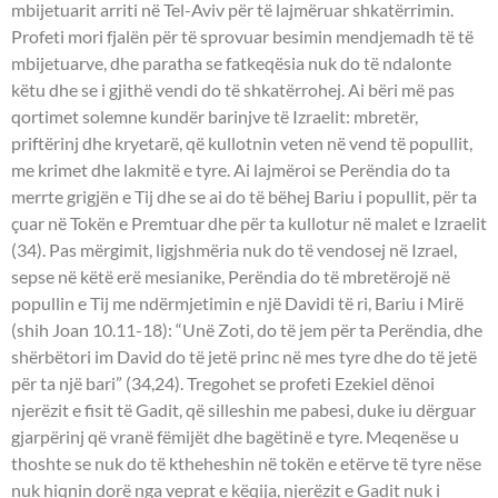
mbijetuarit arriti në Tel-Aviv për të lajmëruar shkatërrimin.
Profeti mori fjalën për të sprovuar besimin mendjemadh të të
mbijetuarve, dhe paratha se fatkeqësia nuk do të ndalonte
këtu dhe se i gjithë vendi do të shkatërrohej. Ai bëri më pas
qortimet solemne kundër barinjve të Izraelit: mbretër,
priftërinj dhe kryetarë, që kullotnin veten në vend të popullit,
me krimet dhe lakmitë e tyre. Ai lajmëroi se Perëndia do ta
merrte grigjën e Tij dhe se ai do të bëhej Bariu i popullit, për ta
çuar në Tokën e Premtuar dhe për ta kullotur në malet e Izraelit
(34). Pas mërgimit, ligjshmëria nuk do të vendosej në Izrael,
sepse në këtë erë mesianike, Perëndia do të mbretërojë në
popullin e Tij me ndërmjetimin e një Davidi të ri, Bariu i Mirë
(shih Joan 10.11-18): “Unë Zoti, do të jem për ta Perëndia, dhe
shërbëtori im David do të jetë princ në mes tyre dhe do të jetë
për ta një bari” (34,24). Tregohet se profeti Ezekiel dënoi
njerëzit e fisit të Gadit, që silleshin me pabesi, duke iu dërguar
gjarpërinj që vranë fëmijët dhe bagëtinë e tyre. Meqenëse u
thoshte se nuk do të ktheheshin në tokën e etërve të tyre nëse
nuk hiqnin dorë nga veprat e këqija, njerëzit e Gadit nuk i