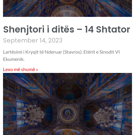
Shenjtori i ditës – 14 Shtator
September 14, 2023
Lartësimi i Kryqit të Nderuar (Stavros). Etërit e Sinodit VI
Ekumenik.
Lexo më shumë »