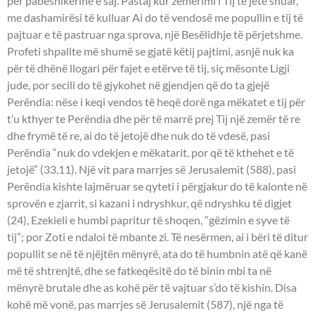
për pabesnikërinë e saj. Pastaj kur zemërimi i Tij të jetë shuar,
me dashamirësi të kulluar Ai do të vendosë me popullin e tij të
pajtuar e të pastruar nga sprova, një Besëlidhje të përjetshme.
Profeti shpallte më shumë se gjatë këtij pajtimi, asnjë nuk ka
për të dhënë llogari për fajet e etërve të tij, siç mësonte Ligji
jude, por secili do të gjykohet në gjendjen që do ta gjejë
Perëndia: nëse i keqi vendos të heqë dorë nga mëkatet e tij për
t’u kthyer te Perëndia dhe për të marrë prej Tij një zemër të re
dhe frymë të re, ai do të jetojë dhe nuk do të vdesë, pasi
Perëndia “nuk do vdekjen e mëkatarit, por që të kthehet e të
jetojë” (33,11). Një vit para marrjes së Jerusalemit (588), pasi
Perëndia kishte lajmëruar se qyteti i përgjakur do të kalonte në
sprovën e zjarrit, si kazani i ndryshkur, që ndryshku të digjet
(24), Ezekieli e humbi papritur të shoqen, “gëzimin e syve të
tij”; por Zoti e ndaloi të mbante zi. Të nesërmen, ai i bëri të ditur
popullit se në të njëjtën mënyrë, ata do të humbnin atë që kanë
më të shtrenjtë, dhe se fatkeqësitë do të binin mbi ta në
mënyrë brutale dhe as kohë për të vajtuar s’do të kishin. Disa
kohë më vonë, pas marrjes së Jerusalemit (587), një nga të