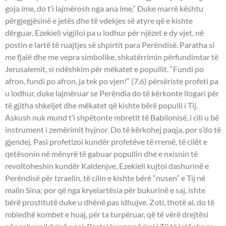
goja ime, do t’i lajmërosh nga ana ime.” Duke marrë kështu
përgjegjësinë e jetës dhe të vdekjes së atyre që e kishte
dërguar, Ezekieli vigjiloi pa u lodhur për njëzet e dy vjet, në
postin e lartë të ruajtjes së shpirtit para Perëndisë. Paratha si
me fjalë dhe me vepra simbolike, shkatërrimin përfundimtar të
Jerusalemit, si ndëshkim për mëkatet e popullit. “Fundi po
afron, fundi po afron, ja tek po vjen!” (7,6) përsëriste profeti pa
u lodhur, duke lajmëruar se Perëndia do të kërkonte llogari për
të gjitha shkeljet dhe mëkatet që kishte bërë populli i Tij.
Askush nuk mund t’i shpëtonte mbretit të Babilonisë, i cili u bë
instrument i zemërimit hyjnor. Do të kërkohej paqja, por s’do të
gjendej. Pasi profetizoi kundër profetëve të rremë, të cilët e
qetësonin në mënyrë të gabuar popullin dhe e nxisnin të
revoltoheshin kundër Kaldenjve, Ezekieli kujtoi dashurinë e
Perëndisë për Izraelin, të cilin e kishte bërë “nusen” e Tij në
malin Sina; por që nga kryelartësia për bukurinë e saj, ishte
bërë prostitutë duke u dhënë pas idhujve. Zoti, thotë ai, do të
mbledhë kombet e huaj, për ta turpëruar, që të vërë drejtësi