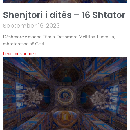
Shenjtori i ditës – 16 Shtator
September 16, 2023
Dëshmore e madhe Efimia. Dëshmore Melitina. Ludmilla,
mbretëreshë në Çeki.
Lexo më shumë »