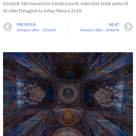
Greqisë. Në manastirin e Kekrovunit, nderohet ende qelia në
të cilën Pelagjisë iu shfaq Nëna e Zotit.
PREVIOUS
NEXT
Shenjtori i ditës – 22 Korrik
Shenjtori i ditës – 24 Korrik