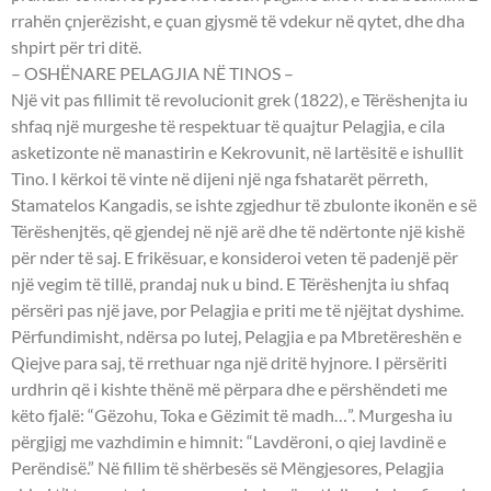
rrahën çnjerëzisht, e çuan gjysmë të vdekur në qytet, dhe dha
shpirt për tri ditë.
– OSHËNARE PELAGJIA NË TINOS –
Një vit pas fillimit të revolucionit grek (1822), e Tërëshenjta iu
shfaq një murgeshe të respektuar të quajtur Pelagjia, e cila
asketizonte në manastirin e Kekrovunit, në lartësitë e ishullit
Tino. I kërkoi të vinte në dijeni një nga fshatarët përreth,
Stamatelos Kangadis, se ishte zgjedhur të zbulonte ikonën e së
Tërëshenjtës, që gjendej në një arë dhe të ndërtonte një kishë
për nder të saj. E frikësuar, e konsideroi veten të padenjë për
një vegim të tillë, prandaj nuk u bind. E Tërëshenjta iu shfaq
përsëri pas një jave, por Pelagjia e priti me të njëjtat dyshime.
Përfundimisht, ndërsa po lutej, Pelagjia e pa Mbretëreshën e
Qiejve para saj, të rrethuar nga një dritë hyjnore. I përsëriti
urdhrin që i kishte thënë më përpara dhe e përshëndeti me
këto fjalë: “Gëzohu, Toka e Gëzimit të madh…”. Murgesha iu
përgjigj me vazhdimin e himnit: “Lavdëroni, o qiej lavdinë e
Perëndisë.” Në fillim të shërbesës së Mëngjesores, Pelagjia