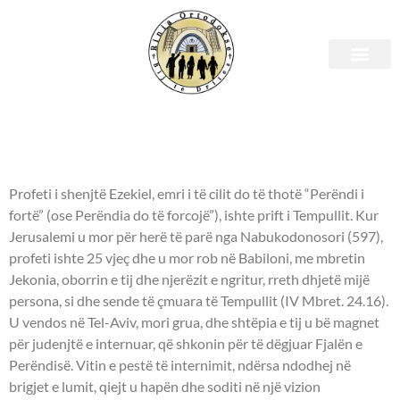
Shenjtori i ditës – 23 Korrik
- PROFETI EZEKIEL -
Profeti i shenjtë Ezekiel, emri i të cilit do të thotë “Perëndi i
fortë” (ose Perëndia do të forcojë”), ishte prift i Tempullit. Kur
Jerusalemi u mor për herë të parë nga Nabukodonosori (597),
profeti ishte 25 vjeç dhe u mor rob në Babiloni, me mbretin
Jekonia, oborrin e tij dhe njerëzit e ngritur, rreth dhjetë mijë
persona, si dhe sende të çmuara të Tempullit (IV Mbret. 24.16).
U vendos në Tel-Aviv, mori grua, dhe shtëpia e tij u bë magnet
për judenjtë e internuar, që shkonin për të dëgjuar Fjalën e
Perëndisë. Vitin e pestë të internimit, ndërsa ndodhej në
brigjet e lumit, qiejt u hapën dhe soditi në një vizion