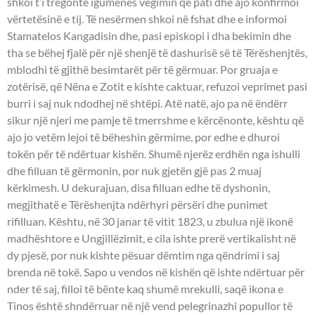
shkoi t’i tregonte igumenes vegimin që pati dhe ajo konfirmoi
vërtetësinë e tij. Të nesërmen shkoi në fshat dhe e informoi
Stamatelos Kangadisin dhe, pasi episkopi i dha bekimin dhe
tha se bëhej fjalë për një shenjë të dashurisë së të Tërëshenjtës,
mblodhi të gjithë besimtarët për të gërmuar. Por gruaja e
zotërisë, që Nëna e Zotit e kishte caktuar, refuzoi veprimet pasi
burri i saj nuk ndodhej në shtëpi. Atë natë, ajo pa në ëndërr
sikur një njeri me pamje të tmerrshme e kërcënonte, kështu që
ajo jo vetëm lejoi të bëheshin gërmime, por edhe e dhuroi
tokën për të ndërtuar kishën. Shumë njerëz erdhën nga ishulli
dhe filluan të gërmonin, por nuk gjetën gjë pas 2 muaj
kërkimesh. U dekurajuan, disa filluan edhe të dyshonin,
megjithatë e Tërëshenjta ndërhyri përsëri dhe punimet
rifilluan. Kështu, në 30 janar të vitit 1823, u zbulua një ikonë
madhështore e Ungjillëzimit, e cila ishte prerë vertikalisht në
dy pjesë, por nuk kishte pësuar dëmtim nga qëndrimi i saj
brenda në tokë. Sapo u vendos në kishën që ishte ndërtuar për
nder të saj, filloi të bënte kaq shumë mrekulli, saqë ikona e
Tinos është shndërruar në një vend pelegrinazhi popullor të