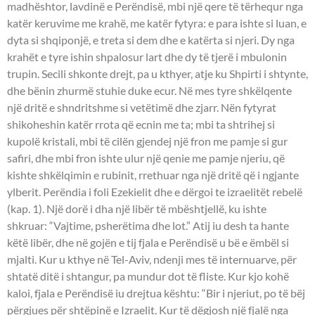
madhështor, lavdinë e Perëndisë, mbi një qere të tërhequr nga
katër keruvime me krahë, me katër fytyra: e para ishte si luan, e
dyta si shqiponjë, e treta si dem dhe e katërta si njeri. Dy nga
krahët e tyre ishin shpalosur lart dhe dy të tjerë i mbulonin
trupin. Secili shkonte drejt, pa u kthyer, atje ku Shpirti i shtynte,
dhe bënin zhurmë stuhie duke ecur. Në mes tyre shkëlqente
një dritë e shndritshme si vetëtimë dhe zjarr. Nën fytyrat
shikoheshin katër rrota që ecnin me ta; mbi ta shtrihej si
kupolë kristali, mbi të cilën gjendej një fron me pamje si gur
safiri, dhe mbi fron ishte ulur një qenie me pamje njeriu, që
kishte shkëlqimin e rubinit, rrethuar nga një dritë që i ngjante
ylberit. Perëndia i foli Ezekielit dhe e dërgoi te izraelitët rebelë
(kap. 1). Një dorë i dha një libër të mbështjellë, ku ishte
shkruar: “Vajtime, psherëtima dhe lot.” Atij iu desh ta hante
këtë libër, dhe në gojën e tij fjala e Perëndisë u bë e ëmbël si
mjalti. Kur u kthye në Tel-Aviv, ndenji mes të internuarve, për
shtatë ditë i shtangur, pa mundur dot të fliste. Kur kjo kohë
kaloi, fjala e Perëndisë iu drejtua kështu: “Bir i njeriut, po të bëj
përgjues për shtëpinë e Izraelit. Kur të dëgjosh një fjalë nga