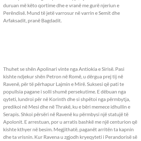
duruan më këto qortime dhe e vranë me gurë njeriun e
Perëndisë. Mund të jetë varrosur në varrin e Semit dhe
Arfaksadit, pranë Bagdadit.
- HIERODËSHMORËT
APOLINARI E VITALI TË
RAVENËS -
Thuhet se shën Apolinari vinte nga Antiokia e Sirisë. Pasi
kishte ndjekur shën Petron në Romë, u dërgua prej tij në
Ravenë, për të përhapur Lajmin e Mirë. Suksesi që pati te
popullsia pagane i solli shumë persekutime. E dëbuan nga
qyteti, lundroi për në Korinth dhe si shpëtoi nga përmbytja,
predikoi në Mesi dhe në Thrakë, ku e bëri memece idhullin e
Serapis. Shkoi përsëri në Ravenë ku përmbysi një statujë të
Apolonit. E arrestuan, por u arratis bashkë me një centurion që
kishte kthyer në besim. Megjithatë, paganët arritën ta kapnin
dhe ta vrisnin. Kur Ravena u zgjodh kryeqyteti i Perandorisë së