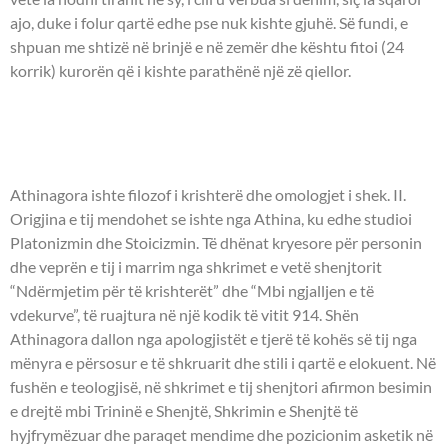
ajo, duke i folur qartë edhe pse nuk kishte gjuhë. Së fundi, e
shpuan me shtizë në brinjë e në zemër dhe kështu fitoi (24
korrik) kurorën që i kishte parathënë një zë qiellor.
- OMOLOGJET ATHINAGORA
-
Athinagora ishte filozof i krishterë dhe omologjet i shek. II.
Origjina e tij mendohet se ishte nga Athina, ku edhe studioi
Platonizmin dhe Stoicizmin. Të dhënat kryesore për personin
dhe veprën e tij i marrim nga shkrimet e vetë shenjtorit
“Ndërmjetim për të krishterët” dhe “Mbi ngjalljen e të
vdekurve”, të ruajtura në një kodik të vitit 914. Shën
Athinagora dallon nga apologjistët e tjerë të kohës së tij nga
mënyra e përsosur e të shkruarit dhe stili i qartë e elokuent. Në
fushën e teologjisë, në shkrimet e tij shenjtori afirmon besimin
e drejtë mbi Trininë e Shenjtë, Shkrimin e Shenjtë të
hyjfrymëzuar dhe paraqet mendime dhe pozicionim asketik në