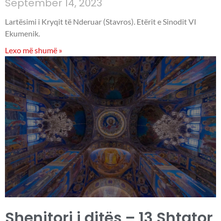
September 14, 2023
Lartësimi i Kryqit të Nderuar (Stavros). Etërit e Sinodit VI
Ekumenik.
Lexo më shumë »
Shenjtori i ditës – 13 Shtator