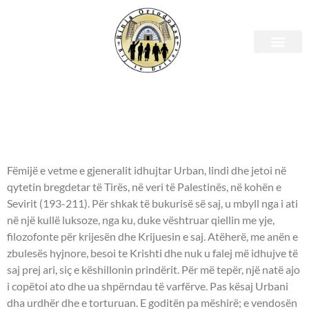
Shenjtori i ditës – 24 Korrik
- DËSHMORE E MADHE
KRISTINA -
Fëmijë e vetme e gjeneralit idhujtar Urban, lindi dhe jetoi në
qytetin bregdetar të Tirës, në veri të Palestinës, në kohën e
Sevirit (193-211). Për shkak të bukurisë së saj, u mbyll nga i ati
në një kullë luksoze, nga ku, duke vështruar qiellin me yje,
filozofonte për krijesën dhe Krijuesin e saj. Atëherë, me anën e
zbulesës hyjnore, besoi te Krishti dhe nuk u falej më idhujve të
saj prej ari, siç e këshillonin prindërit. Për më tepër, një natë ajo
i copëtoi ato dhe ua shpërndau të varfërve. Pas kësaj Urbani
dha urdhër dhe e torturuan. E goditën pa mëshirë; e vendosën