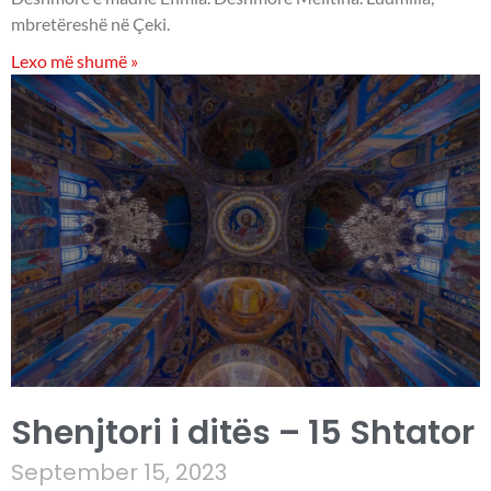
mbretëreshë në Çeki.
Lexo më shumë »
Shenjtori i ditës – 15 Shtator
September 15, 2023