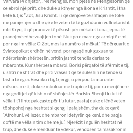
Varvara (4 dhjetor). Në mëngjes, mori pjesë në Mëngjesoren që
celebroi një prift, dhe duke u kthyer nga ikona e Krishtit, i tha
këtë lutje: “Zot, Jisu Krisht, Ti që denjove të shfaqen në tokë
me pamje njeriu dhe që e lë veten të të gozhdonin vullnetarisht
mbi Kryq, ti që pranove të pësosh për mëkatet tona, jepna të
pranojmë edhe vuajtjen tonë. Nuk po e marr nga armiqtë e mi,
por nga im vëlla: O Zot, mos ia numëro si mëkat.” Të dërguarit e
Sviatopolkut erdhën në vend, por ngaqë nuk guxuan ta
ndërprisnin shërbesën, pritën jashtë tendës derisa të
mbaronte. Kur shërbesa mbaroi, Borisi përqafoi të afërmit e tij,
u shtri në shtrat dhe priti vrasësit që të suleshin në tendë si
bisha të egra. Besniku i tij, Gjergji, u përpoq ta mbronte
mësuesin e tij duke e mbuluar me trupin e tij, por ra menjëherë
nga goditjet që kishin në shënjestër Borisin. Shenjti iu lut të
vëllait t’i linte pak çaste për t’u lutur, pastaj duke e lënë veten
të shpohej nga heshtat si qengj i pafajshëm, tha duke qarë:
“Afrohuni, vëllezër, dhe mbaroni detyrën që keni, dhe paqja
qoftë me vëllain tim dhe me ju.” Njerëzit i ngulën heshtat në
trup, dhe duke e menduar të vdekur, vendosën ta masakronin