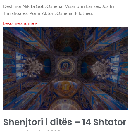
Dëshmor Nikita Goti. Oshënar Visarioni i Larisës. Josifi i
Timishoarës. Porfir Aktori. Oshënar Filotheu.
Lexo më shumë »
Shenjtori i ditës – 14 Shtator