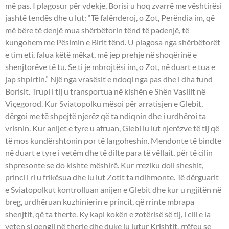
më pas. I plagosur për vdekje, Borisi u hoq zvarrë me vështirësi
jashtë tendës dhe u lut: “Të falënderoj, o Zot, Perëndia im, që
më bëre të denjë mua shërbëtorin tënd të padenjë, të
kungohem me Pësimin e Birit tënd. U plagosa nga shërbëtorët
e tim eti, falua këtë mëkat, më jep prehje në shoqërinë e
shenjtorëve të tu. Se ti je mbrojtësi im, o Zot, në duart e tua e
jap shpirtin.” Një nga vrasësit e ndoqi nga pas dhe i dha fund
Borisit. Trupi i tij u transportua në kishën e Shën Vasilit në
Viçegorod. Kur Sviatopolku mësoi për arratisjen e Glebit,
dërgoi me të shpejtë njerëz që ta ndiqnin dhe i urdhëroi ta
vrisnin. Kur anijet e tyre u afruan, Glebi iu lut njerëzve të tij që
të mos kundërshtonin por të largoheshin. Mendonte të bindte
në duart e tyre i vetëm dhe të dilte para të vëllait, për të cilin
shpresonte se do kishte mëshirë. Kur rreziku doli sheshit,
princi i ri u frikësua dhe iu lut Zotit ta ndihmonte. Të dërguarit
e Sviatopolkut kontrolluan anijen e Glebit dhe kur u ngjitën në
breg, urdhëruan kuzhinierin e princit, që rrinte mbrapa
shenjtit, që ta therte. Ky kapi kokën e zotërisë së tij, i cili e la
veten si qengji në therje dhe duke iu lutur Krishtit, rrëfeu se