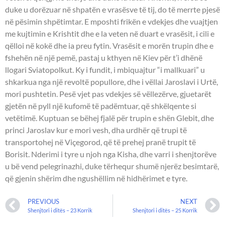
duke u dorëzuar në shpatën e vrasësve të tij, do të merrte pjesë
në pësimin shpëtimtar. E mposhti frikën e vdekjes dhe vuajtjen
me kujtimin e Krishtit dhe e la veten në duart e vrasësit, i cili e
qëlloi në kokë dhe ia preu fytin. Vrasësit e morën trupin dhe e
fshehën në një pemë, pastaj u kthyen në Kiev për t’i dhënë
llogari Sviatopolkut. Ky i fundit, i mbiquajtur “i mallkuari” u
shkarkua nga një revoltë popullore, dhe i vëllai Jaroslavi i Urtë,
mori pushtetin. Pesë vjet pas vdekjes së vëllezërve, gjuetarët
gjetën në pyll një kufomë të padëmtuar, që shkëlqente si
vetëtimë. Kuptuan se bëhej fjalë për trupin e shën Glebit, dhe
princi Jaroslav kur e mori vesh, dha urdhër që trupi të
transportohej në Viçegorod, që të prehej pranë trupit të
Borisit. Nderimi i tyre u njoh nga Kisha, dhe varri i shenjtorëve
u bë vend pelegrinazhi, duke tërhequr shumë njerëz besimtarë,
që gjenin shërim dhe ngushëllim në hidhërimet e tyre.
PREVIOUS
NEXT
Shenjtori i ditës – 23 Korrik
Shenjtori i ditës – 25 Korrik