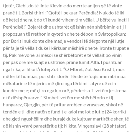
tjetër, Glebi, do të linte Kievin e do merrte anijen që të vinte
pranë tij. Borisi thirri: “Qoftë i bekuar Perëndia! Nuk do të iki
që këtej dhe nuk do t’i kundërvihem tim vëllai. U bëftë vullneti i
Perëndisë!” Bojarët dhe ushtarët që ishin nën shërbimin e tij i
propozuan të rrethonin qytetin dhe të dëbonin Sviatopolkun;
por Borisi nuk donte dhe madje vendosi të dërgonte një lutje
për falje të vëllait duke i kërkuar mëshirë dhe të lironte trupat e
tij. Pak më vonë, ai mësoi se shërbëtorët e të vëllait po vinin
për pak orë me kuajt e ushtrisë, pranë lumit Alta. I pushtuar
nga frika, ai filloi t’i lutej Zotit: “O Mbret, Zot Jisu Krisht, mos
më lër të humbas, por shtri dorën Tënde të fuqishme mbi mua
mëkatarin e të mjerin: më çliro nga tërbimi i atyre që ecin
kundër meje; më çliro nga kjo orë, përderisa Ti vetëm je streha
e të dëshpëruarve!” Si mbeti vetëm me shërbëtorin e tij
hungarez, Gjergjin, për të pritur ardhjen e vrasësve, shkoi në
tendën e tij dhe natën e fundit e kaloi me lot e lutje (24 korrik)
dhe gjeti ngushëllim dhe kurajë duke kujtuar martirët e shenjtë
që kishin vrarë paraetërit e tij: Nikita, Vinçenslavi (28 shtator),