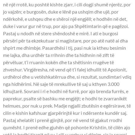
në një rrotë, ku poshtë kishte zjarr, i cili dogji shumë njerëz, por
jo vajzën; e burgosën, duke e lënë pa ushqim dhe ujë, por
ndërkohë, e ushqeu dhe e shëroi një engjëll; e hodhën në det,
duke i varur gur në trup, por ajo pa Shpëtimtarin që e pagëzoi.
Pastaj u ndodh në stere shëndoshë e mirë. I ati e burgosi
përsëri për ta ekzekutuar si magjistare, por po atë natë ai dha
shpirt me dhimbje. Pasardhësi i tij, pasi nuk ia ktheu besimin
me lajka, dha urdhër ta rrihnin dhe ta hidhnin në zift të
përvëluar, t’i rruanin kokën dhe ta shëtisnin rrugëve të
zhveshur. Virgjëresha, në vend që t’i falej idhullit të Apolonit,
urdhëroi dhe u vetëshkatërrua dhe, si rezultat, sundimtari vdiq
nga hidhërimi. Në saje të mrekullive të saj u kthyen 3.000
idhujtarë. Sovrani i ri e hodhi në furrë, por ajo brenda furrës, e
paprekur, psalte së bashku me engjëjt; e hodhi te zvarranikët
helmues, por nuk u prek. Madje ngjalli zbutësin e egërsirave, të
cilin e kishin kafshuar gjarpërinjtë kur i ndërsente kundër saj.
Pastaj xhelatët i prenë gjinjtë, por në vend të gjakut rrodhi
qumësht. I prenë edhe gjuhën që pohonte Krishtin, të cilën ajo
vetë ia hodhi tiranit në sy, i cili u verbua si dënim, siç ia sqaroi