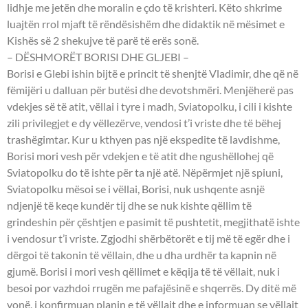
lidhje me jetën dhe moralin e çdo të krishteri. Këto shkrime
luajtën rrol mjaft të rëndësishëm dhe didaktik në mësimet e
Kishës së 2 shekujve të parë të erës sonë.
– DËSHMORËT BORISI DHE GLJEBI –
Borisi e Glebi ishin bijtë e princit të shenjtë Vladimir, dhe që në
fëmijëri u dalluan për butësi dhe devotshmëri. Menjëherë pas
vdekjes së të atit, vëllai i tyre i madh, Sviatopolku, i cili i kishte
zili privilegjet e dy vëllezërve, vendosi t’i vriste dhe të bëhej
trashëgimtar. Kur u kthyen pas një ekspedite të lavdishme,
Borisi mori vesh për vdekjen e të atit dhe ngushëllohej që
Sviatopolku do të ishte për ta një atë. Nëpërmjet një spiuni,
Sviatopolku mësoi se i vëllai, Borisi, nuk ushqente asnjë
ndjenjë të keqe kundër tij dhe se nuk kishte qëllim të
grindeshin për çështjen e pasimit të pushtetit, megjithatë ishte
i vendosur t’i vriste. Zgjodhi shërbëtorët e tij më të egër dhe i
dërgoi të takonin të vëllain, dhe u dha urdhër ta kapnin në
gjumë. Borisi i mori vesh qëllimet e këqija të të vëllait, nuk i
besoi por vazhdoi rrugën me pafajësinë e shqerrës. Dy ditë më
vonë, i konfirmuan planin e të vëllait dhe e informuan se vëllait