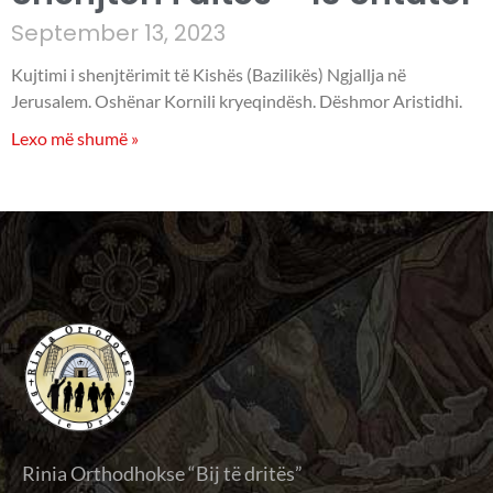
September 13, 2023
Kujtimi i shenjtërimit të Kishës (Bazilikës) Ngjallja në
Jerusalem. Oshënar Kornili kryeqindësh. Dëshmor Aristidhi.
Lexo më shumë »
Rinia Orthodhokse “Bij të dritës”