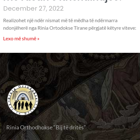
December 27, 2022
Realizohet një ndër nismat më të mëdha të ndërmarra
ndonjëherë nga Rinia Ortodokse Tirane përgjatë këtyre viteve:
Lexo më shumë »
Rinia Orthodhokse “Bij të dritës”