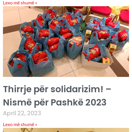
Lexo më shumë »
Thirrje për solidarizim! –
Nismë për Pashkë 2023
April 22, 2023
Lexo më shumë »