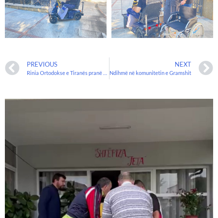
PREVIOUS
NEXT
Rinia Ortodokse e Tiranës pranë vëllezërve në nevojë.
Ndihmë në komunitetin e Gramshit