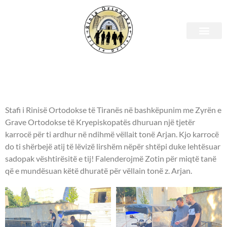
Pranë njerëzve në nevojë!
Pranë njerëzve në nevojë!
Stafi i Rinisë Ortodokse të Tiranës në bashkëpunim me Zyrën e
Grave Ortodokse të Kryepiskopatës dhuruan një tjetër
karrocë për ti ardhur në ndihmë vëllait tonë Arjan. Kjo karrocë
do ti shërbejë atij të lëvizë lirshëm nëpër shtëpi duke lehtësuar
sadopak vështirësitë e tij! Falenderojmë Zotin për miqtë tanë
që e mundësuan këtë dhuratë për vëllain tonë z. Arjan.