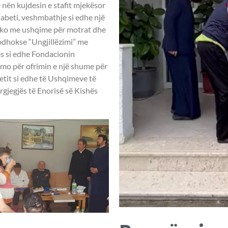
 nën kujdesin e stafit mjekësor
iabeti, veshmbathje si edhe një
pako me ushqime për motrat dhe
odhokse “Ungjillëzimi” me
ës si edhe Fondacionin
mo për ofrimin e një shume për
etit si edhe të Ushqimeve të
gjegjës të Enorisë së Kishës