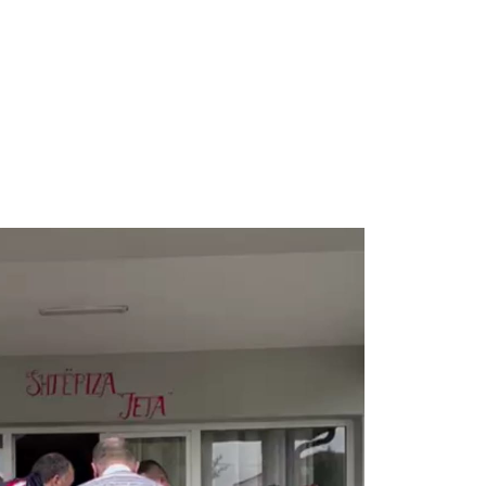
e
Besimi Orthodhoks
Sherbesa Kishtare
ërve në nevojë.