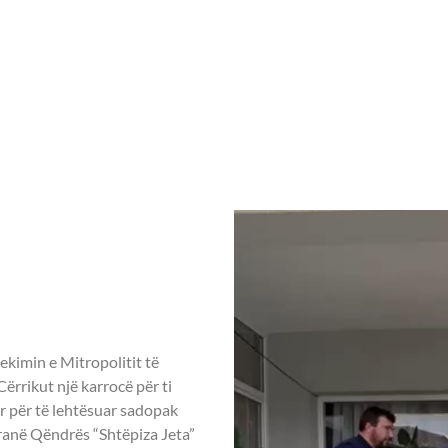
Home
Rreth nesh
Aktivitete ndër vit
e Tiranës pranë vëllez
e Tiranës
 në
ekimin e Mitropolitit të
Cërrikut një karrocë për ti
r për të lehtësuar sadopak
 pranë Qëndrës “Shtëpiza Jeta”