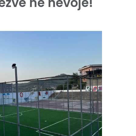
ëzve në nevojë!