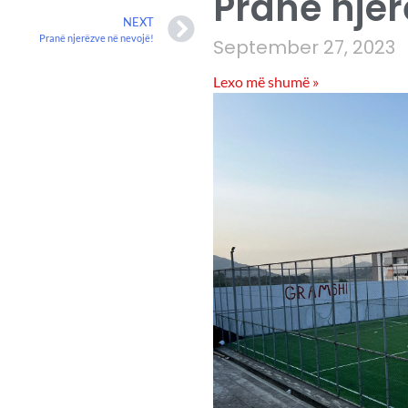
Pranë njer
NEXT
Pranë njerëzve në nevojë!
September 27, 2023
Lexo më shumë »