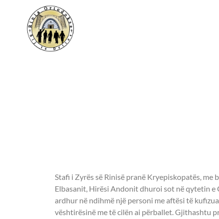
Rinia Ortodokse 
Rinia Ortodokse 
pranë vëllezërve
nevojë.
Stafi i Zyrës së Rinisë pranë Kryepiskopatës, me b
Elbasanit, Hirësi Andonit dhuroi sot në qytetin e 
ardhur në ndihmë një personi me aftësi të kufizua
vështirësinë me të cilën ai përballet. Gjithashtu