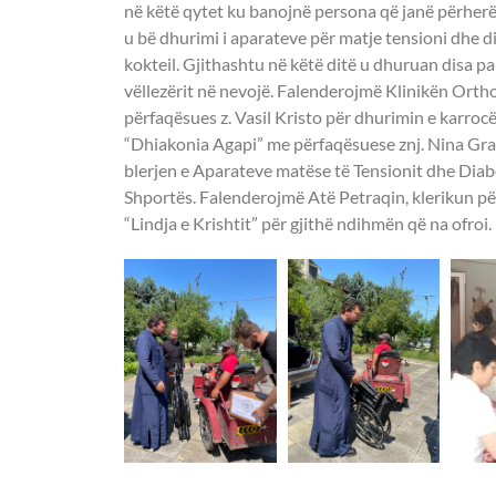
në këtë qytet ku banojnë persona që janë përherë
u bë dhurimi i aparateve për matje tensioni dhe d
kokteil. Gjithashtu në këtë ditë u dhuruan disa 
vëllezërit në nevojë. Falenderojmë Klinikën Orth
përfaqësues z. Vasil Kristo për dhurimin e karroc
“Dhiakonia Agapi” me përfaqësuese znj. Nina Gra
blerjen e Aparateve matëse të Tensionit dhe Diab
Shportës. Falenderojmë Atë Petraqin, klerikun për
“Lindja e Krishtit” për gjithë ndihmën që na ofroi.