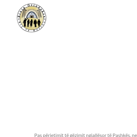
Pelegrinazh shpi
ortodokse të Mali
Pelegrinazh shpi
kishat edhe man
ortodokse të Mali
dhe 7 Maj 2023
Pas përjetimit të gëzimit ngjallësor të Pashkës, n