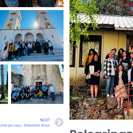
NEXT
 tretë për vajza – Boboshticë, Korçë.