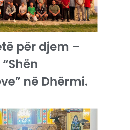
etë për djem –
i “Shën
ve” në Dhërmi.