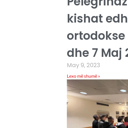
Pelegrinaz
kishat ed
ortodokse t
dhe 7 Maj 
May 9, 2023
Lexo më shumë »