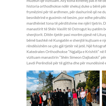
muzeun që vizituam. Aty koha kthehej pas e në det
historia orthodhokse ndër shekuj duke u bërë për n
frymëzimi për të ardhmen, për dashurinë që ne du
besnikërinë e guximin në besim, por edhe përulës
mardhëniet tona të përditshme me njëri tjetrin. D
manastirit të Shën Vasilit të Ostrogut ku patëm b
shenjtorit. Ditën tjetër pasi morëm pjesë në Litur
bëmë bashkë në Kungatën e shenjtë kujtuam e një
rëndësishëm se çdo gjë tjetër në jetë. Një fotograf
Katedralen Orthodhokse “Ngjallja e Krishtit” në 
vizituam manastirin “Shën Simeon Dajbabski” për 
Lavdi Perëndisë për të gjitha dhe për mundësinë e 