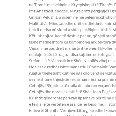
në Tiranë, me bekimin e Kryepiskopit të Tiranës, 
Imz.Anastasit, shoqëruar nga prifti përgjegjës i gr
Grigori Pelushit, u nisëm në një pelegrinazh shpi
Malit të Zi. Minutat edhe orët e udhëtimit iknin s
tjetrit derisa në sfond u shfaq shkëlqimi i kishës 
Këtij shenjtori kaq të dashur për ne, që sjell pran
kishë madhështore ku kombinohej arkitektura dh
Vijuam më pas drejt manastirit të Shën Nikollës n
ndalojmë për të ruajtur disa kujtime në fotografi
Stefanit. Në Manastirin e Shën Nikollës vihej re i
Ndalesa e radhës ishte manastiri i Podmainit. V
ruajtur thellësisht kujtime nga çdo vend që vizitu
që me shumë thjeshtësi e dashamirësi na prisnin 
Cetinjës. Përjetime të rralla do mbeten veçanëris
Cetinjës dhe dorën e djathë të Shën Joan Pagëzorit
Krishtit qëndronte përkrah lipsaneve për të na e
e të gjallë të vërtetën e asaj që ne besojmë. Histo
Enëve të Shenjta, Veshjeve Liturgjike edhe Ikonave