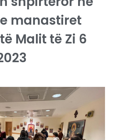
h shpirtëror në
he manastiret
ë Malit të Zi 6
2023