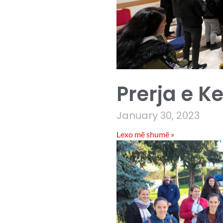
Prerja e K
January 30, 2023
Lexo më shumë »