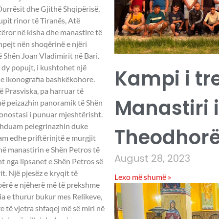
Durrësit dhe Gjithë Shqipërisë,
upit rinor të Tiranës, Atë
rtëror në kisha dhe manastire të
hpejt nën shoqërinë e njëri
së Shën Joan Vladimirit në Bari.
ë dy popujt, i kushtohet një
Kampi i tr
e ikonografia bashkëkohore.
ë Prasviska, pa harruar të
Manastiri 
 në peizazhin panoramik të Shën
konostasi i punuar mjeshtërisht.
azhduam pelegrinazhin duke
Theodhorë
am edhe priftërinjtë e murgjit
në manastirin e Shën Petros të
August 28, 2023
ht nga lipsanet e Shën Petros së
. Një pjesëz e kryqit të
Lexo më shumë »
 bërë e njëherë më të prekshme
ria e thurur bukur mes Relikeve,
 të vjetra shfaqej më së miri në