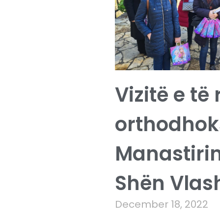
Vizitë e të 
orthodhoks
Manastirin
Shën Vlash
December 18, 2022