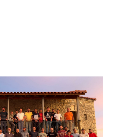
e
Besimi Orthodhoks
Sherbesa Kishtare
 manastiret
3