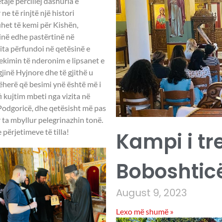
aje përcillej dashuria e
e të rinjtë një histori
het të kemi për Kishën,
inë edhe pastërtinë në
ita përfundoi në qetësinë e
ekimin të nderonim e lipsanet e
gjinë Hyjnore dhe të gjithë u
herë që besimi ynë është më i
i kujtim mbeti nga vizita në
Podgoricë, dhe qetësisht më pas
ta mbyllur pelegrinazhin tonë.
përjetimeve të tilla!
Kampi i tr
Boboshticë
August 9, 2023
Lexo më shumë »