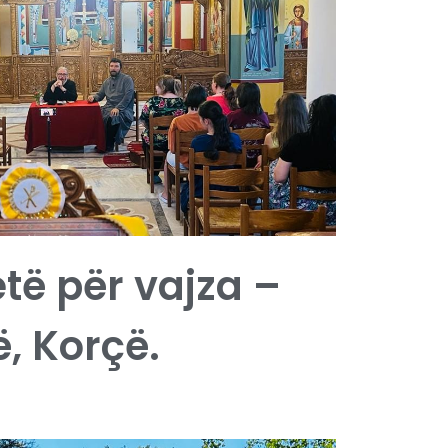
etë për vajza –
, Korçë.