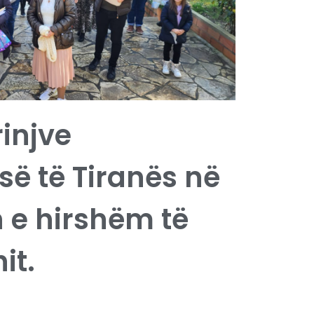
rinjve
ë të Tiranës në
 e hirshëm të
it.