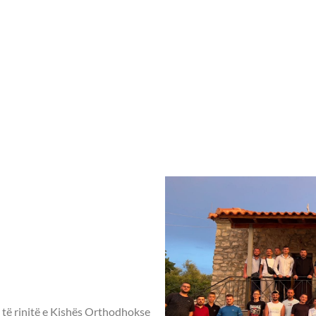
Home
Rreth nesh
Aktivitete ndër vit
rtëror në kishat edhe
t të Zi 6 dhe 7 Maj 202
rtëror në
astiret
t të Zi 6
e të rinjtë e Kishës Orthodhokse