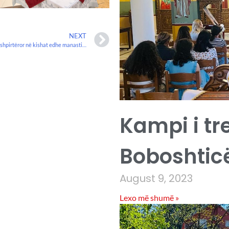
NEXT
Pelegrinazh shpirtëror në kishat edhe manastiret ortodokse të Malit të Zi 6 dhe 7 Maj 2023
Kampi i tr
Boboshticë
August 9, 2023
Lexo më shumë »