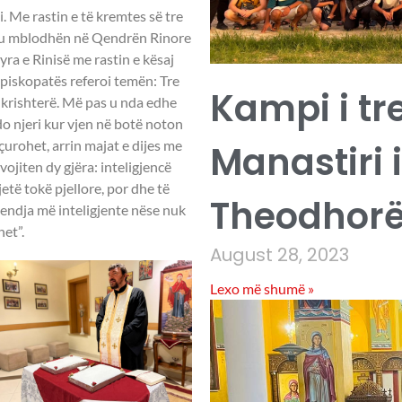
 Me rastin e të kremtes së tre
ë u mblodhën në Qendrën Rinore
ra e Rinisë me rastin e kësaj
episkopatës referoi temën: Tre
Kampi i tr
 krishterë. Më pas u nda edhe
 Çdo njeri kur vjen në botë noton
çurohet, arrin majat e dijes me
Manastiri 
jiten dy gjëra: inteligjencë
jetë tokë pjellore, por dhe të
Theodhorë
endja më inteligjente nëse nuk
het”.
August 28, 2023
Lexo më shumë »