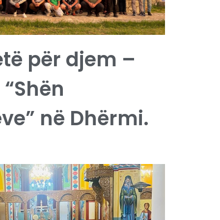
etë për djem –
i “Shën
ve” në Dhërmi.