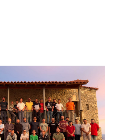
e
Besimi Orthodhoks
Sherbesa Kishtare