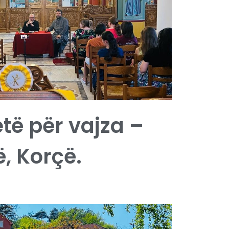
etë për vajza –
, Korçë.