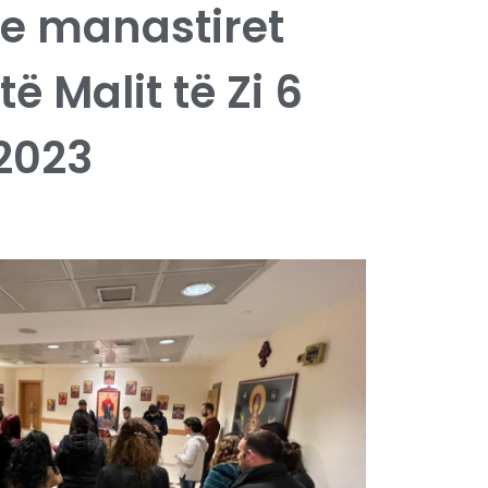
he manastiret
ë Malit të Zi 6
2023