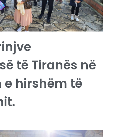
rinjve
ë të Tiranës në
 e hirshëm të
it.