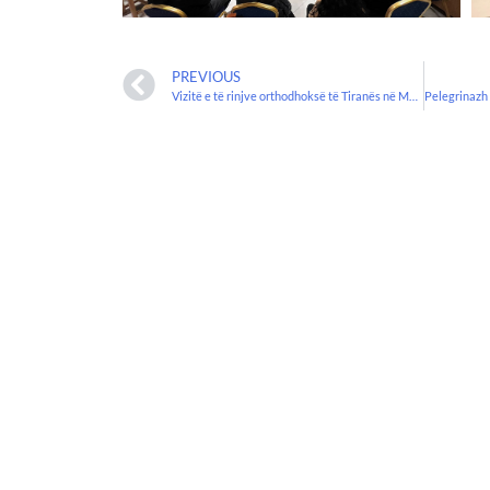
PREVIOUS
Vizitë e të rinjve orthodhoksë të Tiranës në Manastirin e hirshëm të Shën Vlashit.