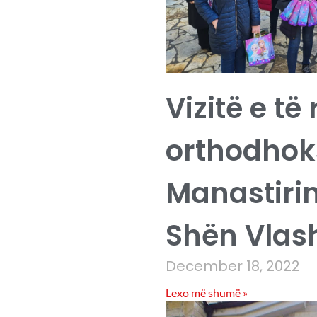
Vizitë e të 
orthodhoks
Manastirin
Shën Vlash
December 18, 2022
Lexo më shumë »