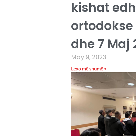
kishat ed
ortodokse t
dhe 7 Maj 
May 9, 2023
Lexo më shumë »