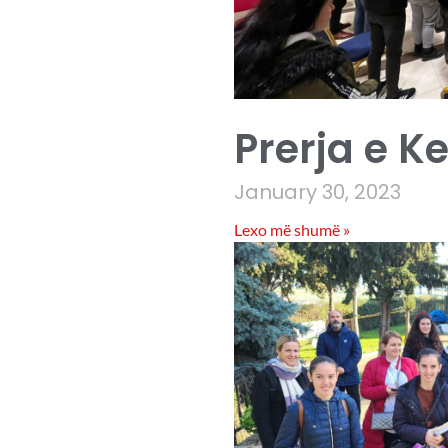
Prerja e K
January 30, 2023
Lexo më shumë »