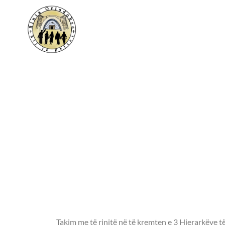
Prerja e Kekut 2
Takim me të rinj
kremten e 3 Hier
Kishës tonë - Shë
Madh, Shën Grig
dhe Shën Joan Go
Takim me të rinjtë në të kremten e 3 Hierarkëve të