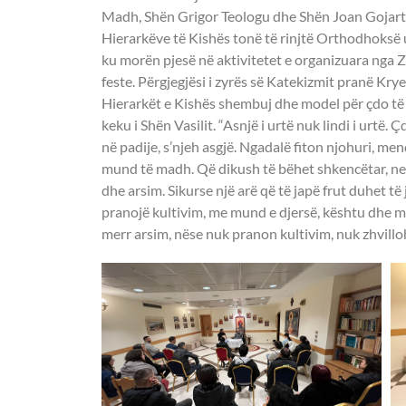
Madh, Shën Grigor Teologu dhe Shën Joan Gojarti.
Hierarkëve të Kishës tonë të rinjtë Orthodhoks
ku morën pjesë në aktivitetet e organizuara nga Zy
feste. Përgjegjësi i zyrës së Katekizmit pranë Kry
Hierarkët e Kishës shembuj dhe model për çdo të
keku i Shën Vasilit. “Asnjë i urtë nuk lindi i urtë.
në padije, s’njeh asgjë. Ngadalë fiton njohuri, men
mund të madh. Që dikush të bëhet shkencëtar, nevo
dhe arsim. Sikurse një arë që të japë frut duhet të 
pranojë kultivim, me mund e djersë, kështu dhe m
merr arsim, nëse nuk pranon kultivim, nuk zhvillo