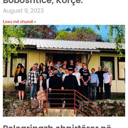
Boboshticë, Korçë.
August 9, 2023
Lexo më shumë »