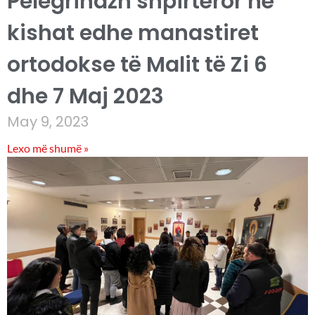
Pelegrinazh shpirtëror në
kishat edhe manastiret
ortodokse të Malit të Zi 6
dhe 7 Maj 2023
May 9, 2023
Lexo më shumë »