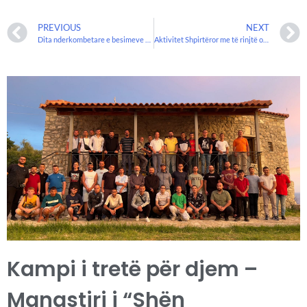
PREVIOUS
NEXT
Dita nderkombetare e besimeve fetare
Aktivitet Shpirtëror me të rinjtë orthodhoksë të tiranës në Manastirin e hirshëm të “Shën Vlashit” në Durrës!
Kampi i tretë për djem –
Manastiri i “Shën