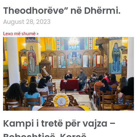
Theodhorëve” në Dhërmi.
August 28, 2023
Lexo më shumë »
Kampi i tretë për vajza –