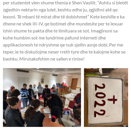
per studentet vlen shume thenia e Shen Vasilit: “Ashtu si bletët
zgjedhin nektarin nga lulet, keshtu edhe ju, zgjidhni atë qe
lexoni. Të mbani të mirat dhe të dobishmet” Kete keshille e ka
dhene ne shek III-IV, qe botimet dhe mundesite per te lexuar
ishin shume te pakta dhe te limituara se sot. Imagjinoni sa
kohe humbim sot me lundrime pafund interneti dhe
applikacionesh te ndryshme qe nuk sjellin asnje dobi. Per me
teper, le te diskutojme neser rreth tyre dhe te kalojme kohe se
bashku. Mirutakofshim ne sallen e rinise!