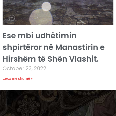
Ese mbi udhëtimin
shpirtëror në Manastirin e
Hirshëm të Shën Vlashit.
October 23, 2022
Lexo më shumë »