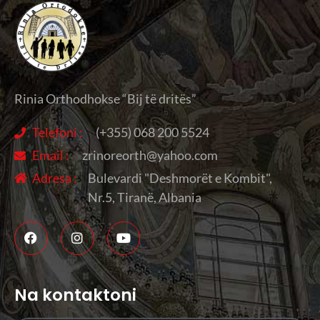
Rinia Orthodhokse “Bij të dritës”
Telefoni :
(+355) 068 200 5524
Email :
zrinoreorth@yahoo.com
Adresa :
Bulevardi "Deshmorët e Kombit",
Nr.5, Tiranë, Albania
Na kontaktoni