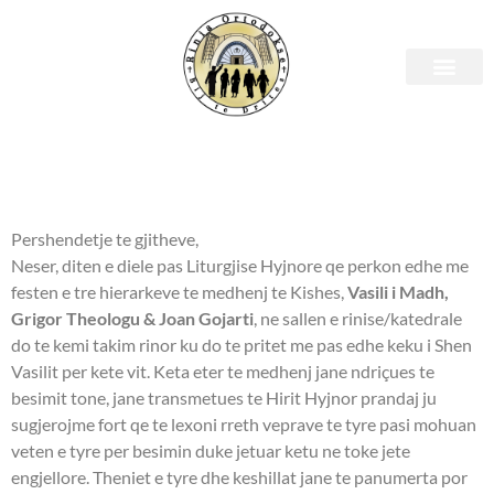
Prerja e Kekut 2022
Prerja e Kekut 2022
Pershendetje te gjitheve,
Neser, diten e diele pas Liturgjise Hyjnore qe perkon edhe me
festen e tre hierarkeve te medhenj te Kishes,
Vasili i Madh,
Grigor Theologu & Joan Gojarti
, ne sallen e rinise/katedrale
do te kemi takim rinor ku do te pritet me pas edhe keku i Shen
Vasilit per kete vit. Keta eter te medhenj jane ndriçues te
besimit tone, jane transmetues te Hirit Hyjnor prandaj ju
sugjerojme fort qe te lexoni rreth veprave te tyre pasi mohuan
veten e tyre per besimin duke jetuar ketu ne toke jete
engjellore. Theniet e tyre dhe keshillat jane te panumerta por